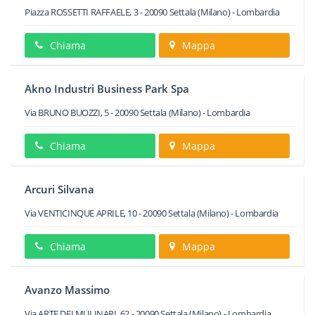
Piazza ROSSETTI RAFFAELE, 3
-
20090
Settala
(Milano) -
Lombardia
Chiama
Mappa
Akno Industri Business Park Spa
Via BRUNO BUOZZI, 5
-
20090
Settala
(Milano) -
Lombardia
Chiama
Mappa
Arcuri Silvana
Via VENTICINQUE APRILE, 10
-
20090
Settala
(Milano) -
Lombardia
Chiama
Mappa
Avanzo Massimo
Via ARTE DEI MULINARI, 62
-
20090
Settala
(Milano) -
Lombardia