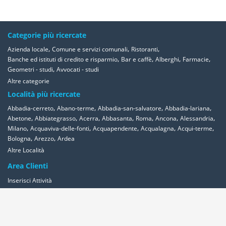
Categorie più ricercate
,
,
,
Azienda locale
Comune e servizi comunali
Ristoranti
,
,
,
,
Banche ed istituti di credito e risparmio
Bar e caffè
Alberghi
Farmacie
,
Geometri - studi
Avvocati - studi
Altre categorie
Località più ricercate
,
,
,
,
Abbadia-cerreto
Abano-terme
Abbadia-san-salvatore
Abbadia-lariana
,
,
,
,
,
,
,
Abetone
Abbiategrasso
Acerra
Abbasanta
Roma
Ancona
Alessandria
,
,
,
,
,
Milano
Acquaviva-delle-fonti
Acquapendente
Acqualagna
Acqui-terme
,
,
Bologna
Arezzo
Ardea
Altre Località
Area Clienti
Inserisci Attività
Contattaci
Segnala
Overplace Network
Wi-fi
Coupon
Aziende
Reseller Oversync