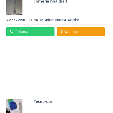
Torneria rinaldi srl
VIA XXV APRILE 11
-
60010
Barbara
Ancona -
Marche
Chiama
Mappa
Tecnoresin