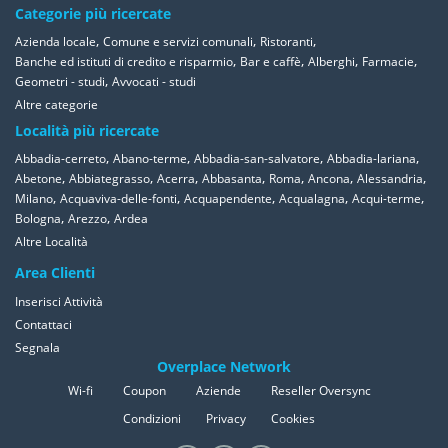
Categorie più ricercate
,
,
,
Azienda locale
Comune e servizi comunali
Ristoranti
,
,
,
,
Banche ed istituti di credito e risparmio
Bar e caffè
Alberghi
Farmacie
,
Geometri - studi
Avvocati - studi
Altre categorie
Località più ricercate
,
,
,
,
Abbadia-cerreto
Abano-terme
Abbadia-san-salvatore
Abbadia-lariana
,
,
,
,
,
,
,
Abetone
Abbiategrasso
Acerra
Abbasanta
Roma
Ancona
Alessandria
,
,
,
,
,
Milano
Acquaviva-delle-fonti
Acquapendente
Acqualagna
Acqui-terme
,
,
Bologna
Arezzo
Ardea
Altre Località
Area Clienti
Inserisci Attività
Contattaci
Segnala
Overplace Network
Wi-fi
Coupon
Aziende
Reseller Oversync
Condizioni
Privacy
Cookies