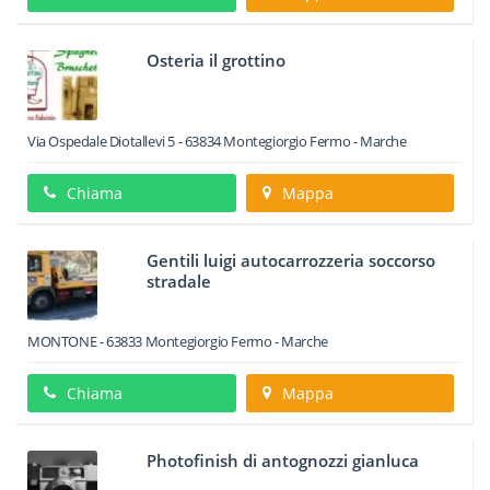
Osteria il grottino
Via Ospedale Diotallevi 5
-
63834
Montegiorgio
Fermo -
Marche
Chiama
Mappa
Gentili luigi autocarrozzeria soccorso
stradale
MONTONE
-
63833
Montegiorgio
Fermo -
Marche
Chiama
Mappa
Photofinish di antognozzi gianluca