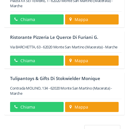
Piazza XX SETTEMBRE, 1
-
62020
Monte San Martino
(Macerata) -
Marche
Chiama
Mappa
Ristorante Pizzeria Le Querce Di Furiani G.
Via BARCHETTA, 63
-
62020
Monte San Martino
(Macerata) -
Marche
Chiama
Mappa
Tulipantoys & Gifts Di Stokwielder Monique
Contrada MOLINO, 134
-
62020
Monte San Martino
(Macerata) -
Marche
Chiama
Mappa