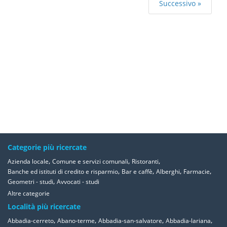
Successivo »
Categorie più ricercate
,
,
,
Azienda locale
Comune e servizi comunali
Ristoranti
,
,
,
,
Banche ed istituti di credito e risparmio
Bar e caffè
Alberghi
Farmacie
,
Geometri - studi
Avvocati - studi
Altre categorie
Località più ricercate
,
,
,
,
Abbadia-cerreto
Abano-terme
Abbadia-san-salvatore
Abbadia-lariana