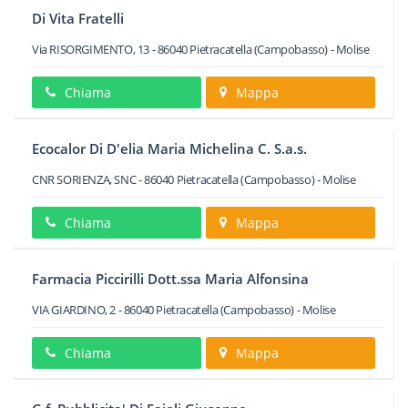
Di Vita Fratelli
Via RISORGIMENTO, 13
-
86040
Pietracatella
(Campobasso) -
Molise
Chiama
Mappa
Ecocalor Di D'elia Maria Michelina C. S.a.s.
CNR SORIENZA, SNC
-
86040
Pietracatella
(Campobasso) -
Molise
Chiama
Mappa
Farmacia Piccirilli Dott.ssa Maria Alfonsina
VIA GIARDINO, 2
-
86040
Pietracatella
(Campobasso) -
Molise
Chiama
Mappa