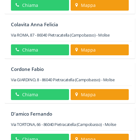
Chiama
Mappa
Colavita Anna Felicia
Via ROMA, 87
-
86040
Pietracatella
(Campobasso) -
Molise
Chiama
Mappa
Cordone Fabio
Via GIARDINO, 8
-
86040
Pietracatella
(Campobasso) -
Molise
Chiama
Mappa
D'amico Fernando
Via TORTONA, 66
-
86040
Pietracatella
(Campobasso) -
Molise
Chiama
Mappa