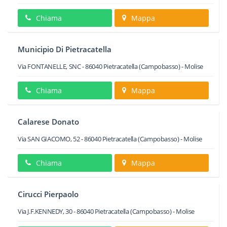
Chiama
Mappa
Municipio Di Pietracatella
Via FONTANELLE, SNC
-
86040
Pietracatella
(Campobasso) -
Molise
Chiama
Mappa
Calarese Donato
Via SAN GIACOMO, 52
-
86040
Pietracatella
(Campobasso) -
Molise
Chiama
Mappa
Cirucci Pierpaolo
Via J.F.KENNEDY, 30
-
86040
Pietracatella
(Campobasso) -
Molise