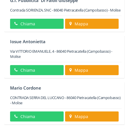
G.f. Pubblicita' Di Faioli Giuseppe
Contrada SORIENZA, SNC
-
86040
Pietracatella
(Campobasso) -
Molise
Chiama
Mappa
Iosue Antonietta
Via VITTORIO EMANUELE, 4
-
86040
Pietracatella
(Campobasso) -
Molise
Chiama
Mappa
Mario Cordone
CONTRADA SERRA DEL LUCCANO
-
86040
Pietracatella
(Campobasso)
-
Molise
Chiama
Mappa