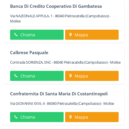
Banca Di Credito Cooperativo Di Gambatesa
Via NAZIONALE APPULA, 1
-
86040
Pietracatella
(Campobasso) -
Molise
Chiama
Mappa
Calbrese Pasquale
Contrada SORIENZA, SNC
-
86040
Pietracatella
(Campobasso) -
Molise
Chiama
Mappa
Confraternita Di Santa Maria Di Costantinopoli
Via GIOVANNI XXIII, 4
-
86040
Pietracatella
(Campobasso) -
Molise
Chiama
Mappa