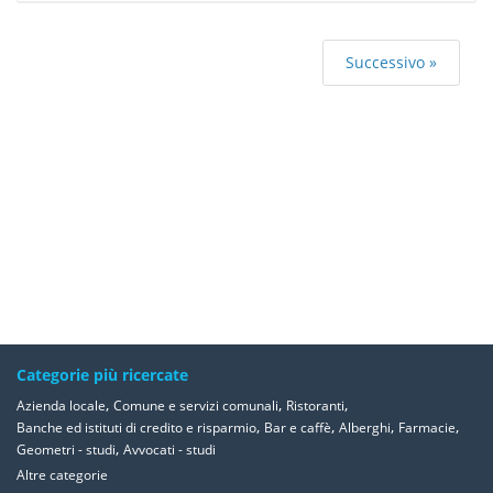
Successivo »
Categorie più ricercate
,
,
,
Azienda locale
Comune e servizi comunali
Ristoranti
,
,
,
,
Banche ed istituti di credito e risparmio
Bar e caffè
Alberghi
Farmacie
,
Geometri - studi
Avvocati - studi
Altre categorie