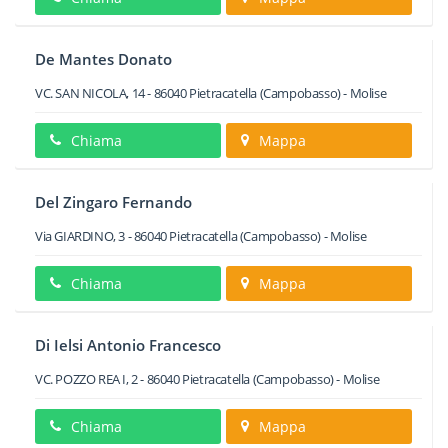
De Mantes Donato
VC. SAN NICOLA, 14
-
86040
Pietracatella
(Campobasso) -
Molise
Chiama
Mappa
Del Zingaro Fernando
Via GIARDINO, 3
-
86040
Pietracatella
(Campobasso) -
Molise
Chiama
Mappa
Di Ielsi Antonio Francesco
VC. POZZO REA I, 2
-
86040
Pietracatella
(Campobasso) -
Molise
Chiama
Mappa