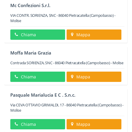
Mc Confezioni S.r.l.
VIA CONTR. SORIENZA, SNC
-
86040
Pietracatella
(Campobasso) -
Molise
Chiama
Mappa
Moffa Maria Grazia
Contrada SORIENZA, SNC
-
86040
Pietracatella
(Campobasso) -
Molise
Chiama
Mappa
Pasquale Marialucia E C . S.n.c.
Via CEVA OTTAVIO GRIMALDI, 17
-
86040
Pietracatella
(Campobasso) -
Molise
Chiama
Mappa