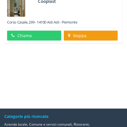
Cooplast
Corso Casale, 299
-
14100
Asti
Asti -
Piemonte
Chiama
Mappa
Categorie più ricercate
,
,
,
Azienda locale
Comune e servizi comunali
Ristoranti