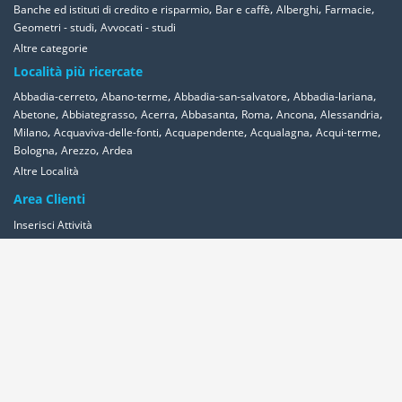
,
,
,
,
Banche ed istituti di credito e risparmio
Bar e caffè
Alberghi
Farmacie
,
Geometri - studi
Avvocati - studi
Altre categorie
Località più ricercate
,
,
,
,
Abbadia-cerreto
Abano-terme
Abbadia-san-salvatore
Abbadia-lariana
,
,
,
,
,
,
,
Abetone
Abbiategrasso
Acerra
Abbasanta
Roma
Ancona
Alessandria
,
,
,
,
,
Milano
Acquaviva-delle-fonti
Acquapendente
Acqualagna
Acqui-terme
,
,
Bologna
Arezzo
Ardea
Altre Località
Area Clienti
Inserisci Attività
Contattaci
Segnala
Overplace Network
Wi-fi
Coupon
Aziende
Reseller Oversync
Condizioni
Privacy
Cookies