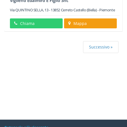
Viglieno Edalmiro E Figlio Snc
Via QUINTINO SELLA, 13
-
13852
Cerreto Castello
(Biella) -
Piemonte
Chiama
Mappa
Successivo »