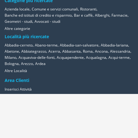
Categorie più ricercate
,
,
,
Azienda locale
Comune e servizi comunali
Ristoranti
,
,
,
,
Banche ed istituti di credito e risparmio
Bar e caffè
Alberghi
Farmacie
,
Geometri - studi
Avvocati - studi
Altre categorie
Località più ricercate
,
,
,
,
Abbadia-cerreto
Abano-terme
Abbadia-san-salvatore
Abbadia-lariana
,
,
,
,
,
,
,
Abetone
Abbiategrasso
Acerra
Abbasanta
Roma
Ancona
Alessandria
,
,
,
,
,
Milano
Acquaviva-delle-fonti
Acquapendente
Acqualagna
Acqui-terme
,
,
Bologna
Arezzo
Ardea
Altre Località
Area Clienti
Inserisci Attività
Contattaci
Segnala
Overplace Network
Wi-fi
Coupon
Aziende
Reseller Oversync
Condizioni
Privacy
Cookies