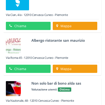
Via Cian, 4/a
-
12010
Cervasca
Cuneo -
Piemonte
Chiama
Mappa
Albergo ristorante san maurizio
Via Roma 45
-
12010
Cervasca
Cuneo -
Piemonte
Chiama
Mappa
Non solo bar di bono alda sas
Valutazione utenti:
Ottimo
Via Nazionale, 48
-
12010
Cervasca
Cuneo -
Piemonte