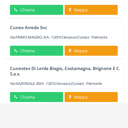
Chiama
Mappa
Cuneo Arreda Snc
Via PRIMO MAGGIO, 6/A
-
12010
Cervasca
(Cuneo) -
Piemonte
Chiama
Mappa
Cuneotex Di Lerda Biagio, Costamagna, Brignone E C.
S.a.s.
Via NAZIONALE, 80/A
-
12010
Cervasca
(Cuneo) -
Piemonte
Chiama
Mappa
Fad Servizi Snc Di Bevilacqua Angela E Francesca
Magioncalda