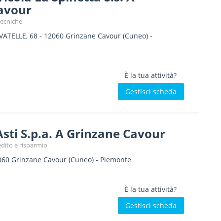
avour
tecniche
VATELLE, 68
-
12060
Grinzane Cavour
(Cuneo) -
È la tua attività?
Gestisci scheda
Asti S.p.a. A Grinzane Cavour
edito e risparmio
060
Grinzane Cavour
(Cuneo) -
Piemonte
È la tua attività?
Gestisci scheda