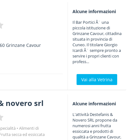
Alcune informazioni
Il Bar Portici Ã¨ una
piccola istituzione di
Grinzane Cavour, cittadina
situata in provincia di
Cuneo. Il titolare Giorgio
60
Grinzane Cavour
Icardi Ã¨ sempre pronto a
servire i propri clienti con
profess...
Vai alla Vetrina
& novero srl
Alcune informazioni
L'attività Destefanis &
Novero SRL propone da
numerosi anni frutta
specialità
Alimenti di
essiccata e prodotti di
Frutta secca ed essiccata
qualità a Grinzane Cavour,