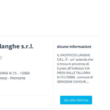
 langhe s.r.l.
Alcune informazioni
IL PASTIFICIO LANGHE
S.R.L. Ã¨ un" azienda che
si trova in provincia di
Cuneo all"indirizzo VIA
PROV.VALLE TALLORIA
LORIA N.15
-
12060
N.15 (12060) - comune di
neo) -
Piemonte
GRINZANE CAVOUR....
Vai alla Vetrina