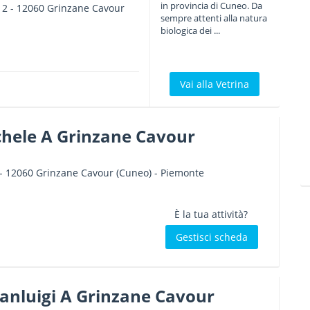
in provincia di Cuneo. Da
12
-
12060
Grinzane Cavour
sempre attenti alla natura
biologica dei ...
Vai alla Vetrina
hele A Grinzane Cavour
-
12060
Grinzane Cavour
(Cuneo) -
Piemonte
È la tua attività?
Gestisci scheda
ianluigi A Grinzane Cavour