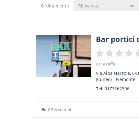
Ordinamento
Rilevanza
Bar portici 
Bar e caffè
Via Alba Narzole, 6/B
(Cuneo) -
Piemonte
Tel.
0173262396
0 Recensioni