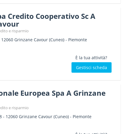
a Credito Cooperativo Sc A
avour
edito e risparmio
-
12060
Grinzane Cavour
(Cuneo) -
Piemonte
È la tua attività?
Gestisci scheda
onale Europea Spa A Grinzane
edito e risparmio
8
-
12060
Grinzane Cavour
(Cuneo) -
Piemonte