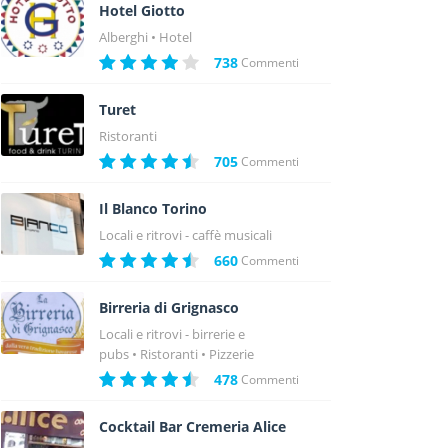
Hotel Giotto
Alberghi
Hotel
738
Commenti
Turet
Ristoranti
705
Commenti
Il Blanco Torino
Locali e ritrovi - caffè musicali
660
Commenti
Birreria di Grignasco
Locali e ritrovi - birrerie e
pubs
Ristoranti
Pizzerie
478
Commenti
Cocktail Bar Cremeria Alice