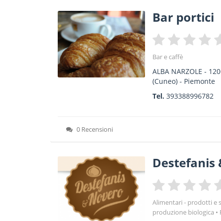
Bar portici
Bar e caffè
ALBA NARZOLE
-
120
(Cuneo) -
Piemonte
Tel.
393388996782
0 Recensioni
Destefanis 
Alimentari - prodotti e 
produzione biologica