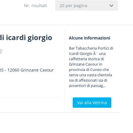
Nr. risultati
20 per pagina
di icardi giorgio
Alcune informazioni
Bar Tabaccheria Portici di
Icardi Giorgio Ã¨ una
caffetteria storica di
Grinzane Cavour in
provincia di Cuneo che
IS
-
12060
Grinzane Cavour
serve una vasta clientela
sia di affezionati sia di
avventori di passag...
Vai alla Vetrina