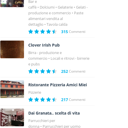
Bar e
caffè
Dolciumi
Gelaterie
Gelati -
produzione e commercio
Paste
alimentari vendita al
dettaglio
Tavola calda
315
Commenti
Clover Irish Pub
Birra - produzione e
commercio
Locali e ritrovi - birrerie
e pubs
252
Commenti
Ristorante Pizzeria Amici Miei
Pizzerie
217
Commenti
Dai Granata.. scelta di vita
Parrucchieri per
donna
Parrucchieri per uomo