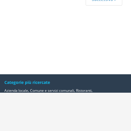
Categorie più ricercate
,
,
,
Azienda locale
Comune e servizi comunali
Ristoranti
,
,
,
,
Banche ed istituti di credito e risparmio
Bar e caffè
Alberghi
Farmacie
,
Geometri - studi
Avvocati - studi
Altre categorie
Località più ricercate
,
,
,
,
Abbadia-cerreto
Abano-terme
Abbadia-san-salvatore
Abbadia-lariana
,
,
,
,
,
,
,
Abetone
Abbiategrasso
Acerra
Abbasanta
Roma
Ancona
Alessandria