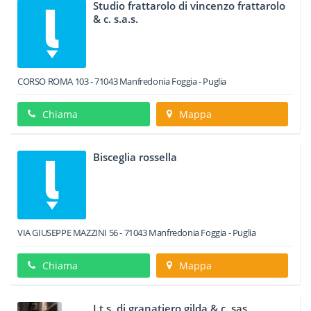
Studio frattarolo di vincenzo frattarolo
& c. s.a.s.
CORSO ROMA 103
-
71043
Manfredonia
Foggia -
Puglia
Chiama
Mappa
Bisceglia rossella
VIA GIUSEPPE MAZZINI 56
-
71043
Manfredonia
Foggia -
Puglia
Chiama
Mappa
I.t.s. di granatiero gilda & c. sas