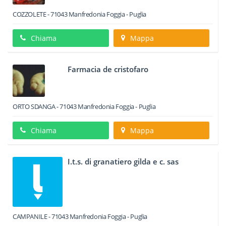
COZZOLETE
-
71043
Manfredonia
Foggia -
Puglia
Chiama
Mappa
Farmacia de cristofaro
ORTO SDANGA
-
71043
Manfredonia
Foggia -
Puglia
Chiama
Mappa
I.t.s. di granatiero gilda e c. sas
CAMPANILE
-
71043
Manfredonia
Foggia -
Puglia