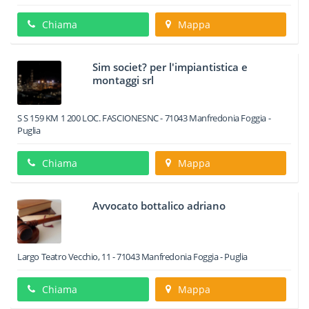
Chiama
Mappa
Sim societ? per l'impiantistica e
montaggi srl
S S 159 KM 1 200 LOC. FASCIONESNC
-
71043
Manfredonia
Foggia -
Puglia
Chiama
Mappa
Avvocato bottalico adriano
Largo Teatro Vecchio, 11
-
71043
Manfredonia
Foggia -
Puglia
Chiama
Mappa