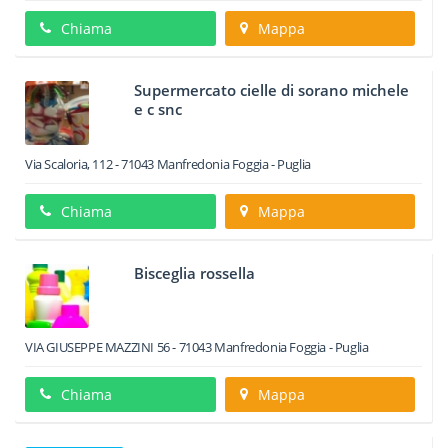
Chiama
Mappa
Supermercato cielle di sorano michele
e c snc
Via Scaloria, 112
-
71043
Manfredonia
Foggia -
Puglia
Chiama
Mappa
Bisceglia rossella
VIA GIUSEPPE MAZZINI 56
-
71043
Manfredonia
Foggia -
Puglia
Chiama
Mappa