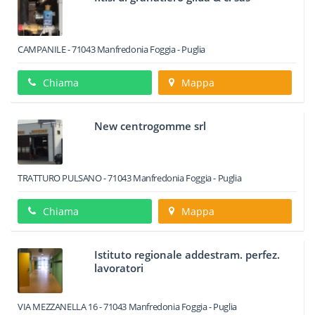
CAMPANILE
-
71043
Manfredonia
Foggia -
Puglia
Chiama
Mappa
New centrogomme srl
TRATTURO PULSANO
-
71043
Manfredonia
Foggia -
Puglia
Chiama
Mappa
Istituto regionale addestram. perfez.
lavoratori
VIA MEZZANELLA 16
-
71043
Manfredonia
Foggia -
Puglia