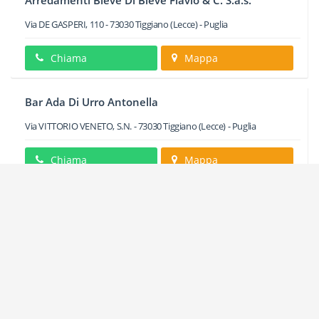
Arredamenti Bleve Di Bleve Flavio & C. S.a.s.
Via DE GASPERI, 110
-
73030
Tiggiano
(Lecce) -
Puglia
Chiama
Mappa
Bar Ada Di Urro Antonella
Via VITTORIO VENETO, S.N.
-
73030
Tiggiano
(Lecce) -
Puglia
Chiama
Mappa
Bar Giano Di Russo Donato
Via VITTORIO VENETO, 26
-
73030
Tiggiano
(Lecce) -
Puglia
Chiama
Mappa
Bello Teresa