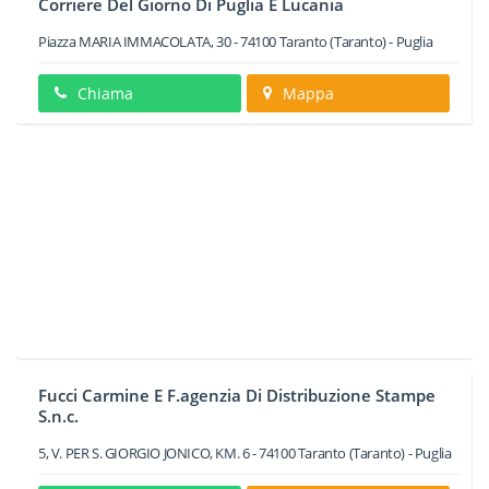
Corriere Del Giorno Di Puglia E Lucania
Piazza MARIA IMMACOLATA, 30
-
74100
Taranto
(Taranto) -
Puglia
Chiama
Mappa
Fucci Carmine E F.agenzia Di Distribuzione Stampe
S.n.c.
5, V. PER S. GIORGIO JONICO, KM. 6
-
74100
Taranto
(Taranto) -
Puglia