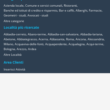
,
,
,
Azienda locale
Comune e servizi comunali
Ristoranti
,
,
,
,
Banche ed istituti di credito e risparmio
Bar e caffè
Alberghi
Farmacie
,
Geometri - studi
Avvocati - studi
Altre categorie
Località più ricercate
,
,
,
,
Abbadia-cerreto
Abano-terme
Abbadia-san-salvatore
Abbadia-lariana
,
,
,
,
,
,
,
Abetone
Abbiategrasso
Acerra
Abbasanta
Roma
Ancona
Alessandria
,
,
,
,
,
Milano
Acquaviva-delle-fonti
Acquapendente
Acqualagna
Acqui-terme
,
,
Bologna
Arezzo
Ardea
Altre Località
Area Clienti
Inserisci Attività
Contattaci
Segnala
Overplace Network
Wi-fi
Coupon
Aziende
Reseller Oversync
Condizioni
Privacy
Cookies