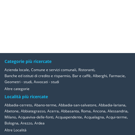
Categorie più ricercate
,
,
,
Azienda locale
Comune e servizi comunali
Ristoranti
,
,
,
,
Banche ed istituti di credito e risparmio
Bar e caffè
Alberghi
Farmacie
,
Geometri - studi
Avvocati - studi
Altre categorie
Località più ricercate
,
,
,
,
Abbadia-cerreto
Abano-terme
Abbadia-san-salvatore
Abbadia-lariana
,
,
,
,
,
,
,
Abetone
Abbiategrasso
Acerra
Abbasanta
Roma
Ancona
Alessandria
,
,
,
,
,
Milano
Acquaviva-delle-fonti
Acquapendente
Acqualagna
Acqui-terme
,
,
Bologna
Arezzo
Ardea
Altre Località