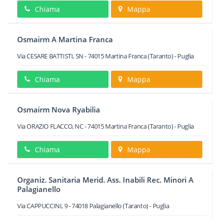
Chiama
Mappa
Osmairm A Martina Franca
Via CESARE BATTISTI, SN
-
74015
Martina Franca
(Taranto) -
Puglia
Chiama
Mappa
Osmairm Nova Ryabilia
Via ORAZIO FLACCO, NC
-
74015
Martina Franca
(Taranto) -
Puglia
Chiama
Mappa
Organiz. Sanitaria Merid. Ass. Inabili Rec. Minori A
Palagianello
Via CAPPUCCINI, 9
-
74018
Palagianello
(Taranto) -
Puglia