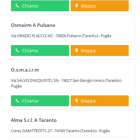
Chiama
Mappa
Osmairm A Pulsano
Via ORAZIO FLACCO, NC
-
74026
Pulsano
(Taranto) -
Puglia
Chiama
Mappa
O.s.m.a.i.r.m
Via SALVO D'ACQUISTO, SN
-
74027
San Giorgio Ionico
(Taranto) -
Puglia
Chiama
Mappa
Alma S.r.l. A Taranto
Corso G.MATTEOTTI, 27
-
74100
Taranto
(Taranto) -
Puglia