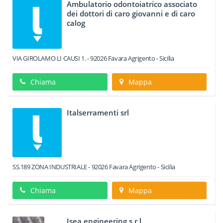
Ambulatorio odontoiatrico associato
dei dottori di caro giovanni e di caro
calog
VIA GIROLAMO LI CAUSI 1.
-
92026
Favara
Agrigento -
Sicilia
Chiama
Mappa
Italserramenti srl
SS.189 ZONA INDUSTRIALE
-
92026
Favara
Agrigento -
Sicilia
Chiama
Mappa
Isea engineering s.r.l.