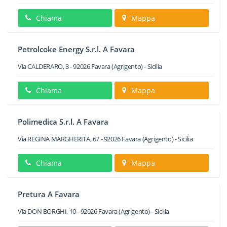
Chiama
Mappa
Petrolcoke Energy S.r.l. A Favara
Via CALDERARO, 3
-
92026
Favara
(Agrigento) -
Sicilia
Chiama
Mappa
Polimedica S.r.l. A Favara
Via REGINA MARGHERITA, 67
-
92026
Favara
(Agrigento) -
Sicilia
Chiama
Mappa
Pretura A Favara
Via DON BORGHI, 10
-
92026
Favara
(Agrigento) -
Sicilia