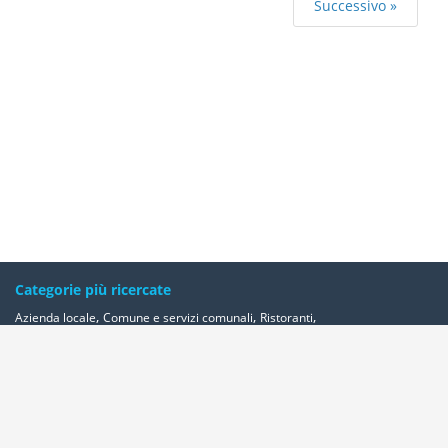
Successivo »
Categorie più ricercate
,
,
,
Azienda locale
Comune e servizi comunali
Ristoranti
,
,
,
,
Banche ed istituti di credito e risparmio
Bar e caffè
Alberghi
Farmacie
,
Geometri - studi
Avvocati - studi
Altre categorie
Località più ricercate
,
,
,
,
Abbadia-cerreto
Abano-terme
Abbadia-san-salvatore
Abbadia-lariana