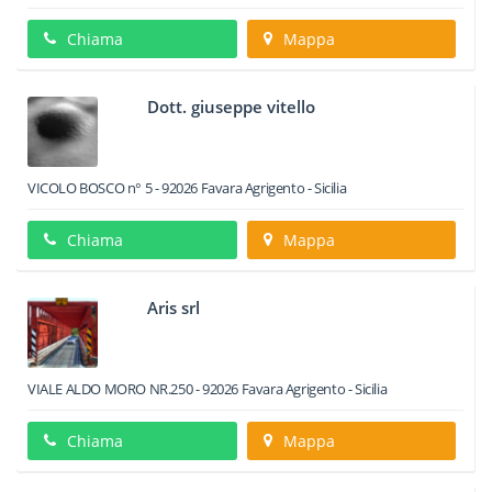
Chiama
Mappa
Dott. giuseppe vitello
VICOLO BOSCO n° 5
-
92026
Favara
Agrigento -
Sicilia
Chiama
Mappa
Aris srl
VIALE ALDO MORO NR.250
-
92026
Favara
Agrigento -
Sicilia
Chiama
Mappa