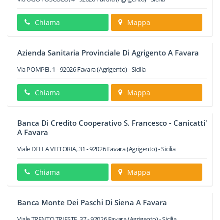
Chiama
Mappa
Azienda Sanitaria Provinciale Di Agrigento A Favara
Via POMPEI, 1
-
92026
Favara
(Agrigento) -
Sicilia
Chiama
Mappa
Banca Di Credito Cooperativo S. Francesco - Canicatti'
A Favara
Viale DELLA VITTORIA, 31
-
92026
Favara
(Agrigento) -
Sicilia
Chiama
Mappa
Banca Monte Dei Paschi Di Siena A Favara
Viale TRENTO TRIESTE, 37
-
92026
Favara
(Agrigento) -
Sicilia