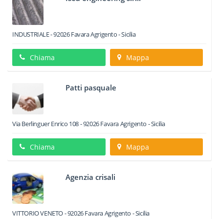
INDUSTRIALE
-
92026
Favara
Agrigento -
Sicilia
Chiama
Mappa
Patti pasquale
Via Berlinguer Enrico 108
-
92026
Favara
Agrigento -
Sicilia
Chiama
Mappa
Agenzia crisali
VITTORIO VENETO
-
92026
Favara
Agrigento -
Sicilia