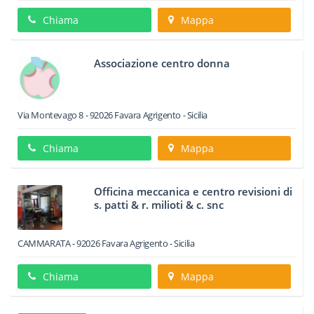
Chiama
Mappa
Associazione centro donna
Via Montevago 8
-
92026
Favara
Agrigento -
Sicilia
Chiama
Mappa
Officina meccanica e centro revisioni di
s. patti & r. milioti & c. snc
CAMMARATA
-
92026
Favara
Agrigento -
Sicilia
Chiama
Mappa