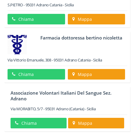
S.PIETRO
-
95031
Adrano
Catania -
Sicilia
Chiama
Mappa
Farmacia dottoressa bertino nicoletta
Via Vittorio Emanuele, 308
-
95031
Adrano
Catania -
Sicilia
Chiama
Mappa
Associazione Volontari Italiani Del Sangue Sez.
Adrano
Via MORABITO, 5/7
-
95031
Adrano
(Catania) -
Sicilia
Chiama
Mappa