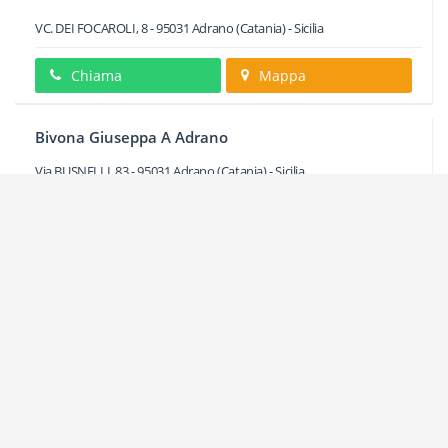
VC. DEI FOCAROLI, 8
-
95031
Adrano
(Catania) -
Sicilia
Chiama
Mappa
Bivona Giuseppa A Adrano
Via BUSNELLI, 83
-
95031
Adrano
(Catania) -
Sicilia
Chiama
Mappa
Bruno Francesco A Adrano
Via DELLE CORTI, 34/18
-
95031
Adrano
(Catania) -
Sicilia
Chiama
Mappa
Bua Vincenzo A Adrano