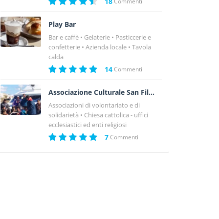
18
Commenti
Play Bar
Bar e caffè
Gelaterie
Pasticcerie e
confetterie
Azienda locale
Tavola
calda
14
Commenti
Associazione Culturale San Filippo Apostolo
Associazioni di volontariato e di
solidarietà
Chiesa cattolica - uffici
ecclesiastici ed enti religiosi
7
Commenti