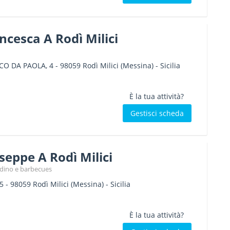
cesca A Rodì Milici
CO DA PAOLA, 4
-
98059
Rodì Milici
(Messina) -
Sicilia
È la tua attività?
Gestisci scheda
useppe A Rodì Milici
ardino e barbecues
5
-
98059
Rodì Milici
(Messina) -
Sicilia
È la tua attività?