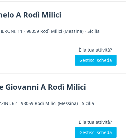
elo A Rodì Milici
ERONI, 11
-
98059
Rodì Milici
(Messina) -
Sicilia
È la tua attività?
Gestisci scheda
 Giovanni A Rodì Milici
ZINI, 62
-
98059
Rodì Milici
(Messina) -
Sicilia
È la tua attività?
Gestisci scheda