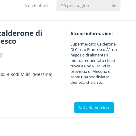
Nr. risultati
20 per pagina
calderone di
Alcune informazioni
cesco
Supermercato Calderone
Di Cicero Francesco Ã¨ un
negozio di alimentari
molto frequentato che si
trova a RodÃ¬ Milici in
provincia di Messina e
8059
Rodì Milici
(Messina) -
serve una soddisfatta
clientela che si rec...
Vai alla Vetrina