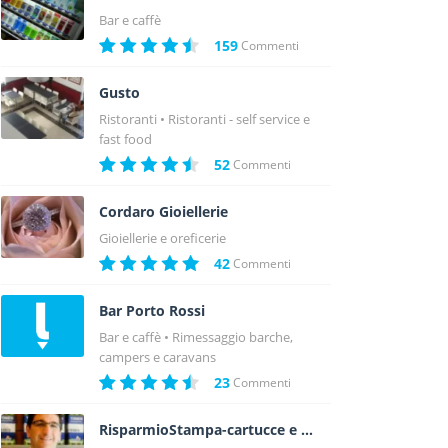
Bar e caffè
159
Commenti
Gusto
Ristoranti
Ristoranti - self service e
fast food
52
Commenti
Cordaro Gioiellerie
Gioiellerie e oreficerie
42
Commenti
Bar Porto Rossi
Bar e caffè
Rimessaggio barche,
campers e caravans
23
Commenti
RisparmioStampa-cartucce e toner Villabate (PA)