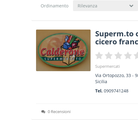
Ordinamento
Rilevanza
Superm.to 
cicero fran
Supermercati
Via Ortopozzo, 33
-
9
Sicilia
Tel.
0909741248
0 Recensioni