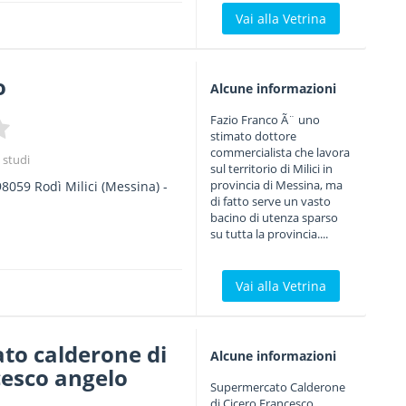
Vai alla Vetrina
o
Alcune informazioni
Fazio Franco Ã¨ uno
stimato dottore
commercialista che lavora
 studi
sul territorio di Milici in
provincia di Messina, ma
98059
Rodì Milici
(Messina) -
di fatto serve un vasto
bacino di utenza sparso
su tutta la provincia....
Vai alla Vetrina
to calderone di
Alcune informazioni
cesco angelo
Supermercato Calderone
di Cicero Francesco