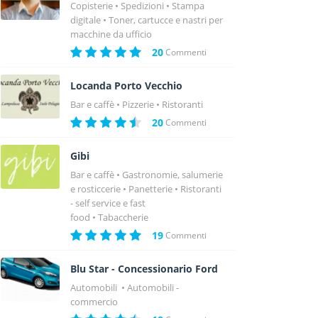
Copisterie
Spedizioni
Stampa
digitale
Toner, cartucce e nastri per
macchine da ufficio
20
Commenti
Locanda Porto Vecchio
Bar e caffè
Pizzerie
Ristoranti
20
Commenti
Gibi
Bar e caffè
Gastronomie, salumerie
e rosticcerie
Panetterie
Ristoranti
- self service e fast
food
Tabaccherie
19
Commenti
Blu Star - Concessionario Ford
Automobili
Automobili -
commercio