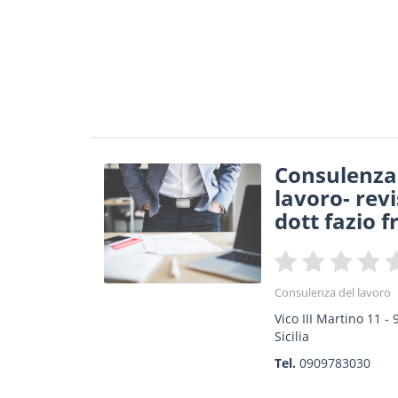
Consulenza 
lavoro- revi
dott fazio 
Consulenza del lavoro
Vico III Martino 11
-
Sicilia
Tel.
0909783030