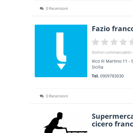
0 Recensioni
Fazio franc
Dottori commercialisti -
Vico III Martino 11
-
Sicilia
Tel.
0909783030
0 Recensioni
Supermerca
cicero fran