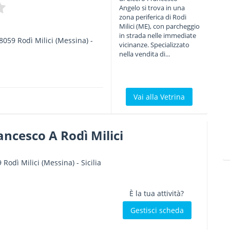
Angelo si trova in una
zona periferica di Rodi
Milici (ME), con parcheggio
in strada nelle immediate
8059
Rodì Milici
(Messina) -
vicinanze. Specializzato
nella vendita di...
Vai alla Vetrina
ancesco A Rodì Milici
9
Rodì Milici
(Messina) -
Sicilia
È la tua attività?
Gestisci scheda