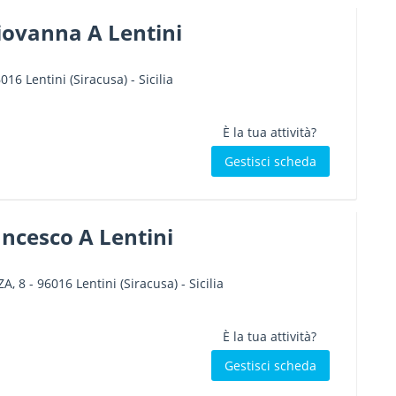
iovanna A Lentini
6016
Lentini
(Siracusa) -
Sicilia
È la tua attività?
Gestisci scheda
ncesco A Lentini
ZA, 8
-
96016
Lentini
(Siracusa) -
Sicilia
È la tua attività?
Gestisci scheda