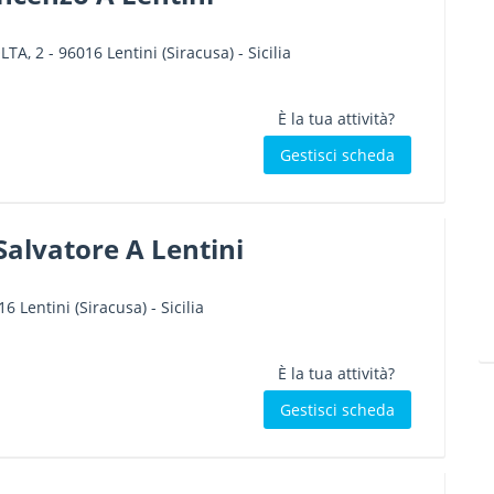
LTA, 2
-
96016
Lentini
(Siracusa) -
Sicilia
È la tua attività?
Gestisci scheda
Salvatore A Lentini
16
Lentini
(Siracusa) -
Sicilia
È la tua attività?
Gestisci scheda