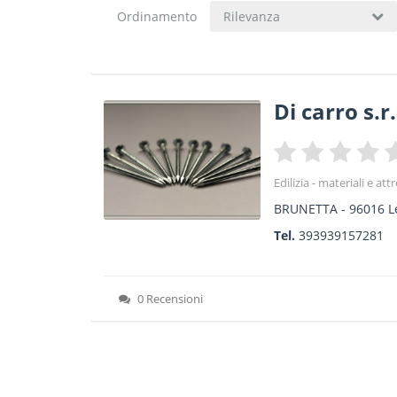
Ordinamento
Rilevanza
Di carro s.r.
Edilizia - materiali e at
BRUNETTA
-
96016
L
Tel.
393939157281
0 Recensioni