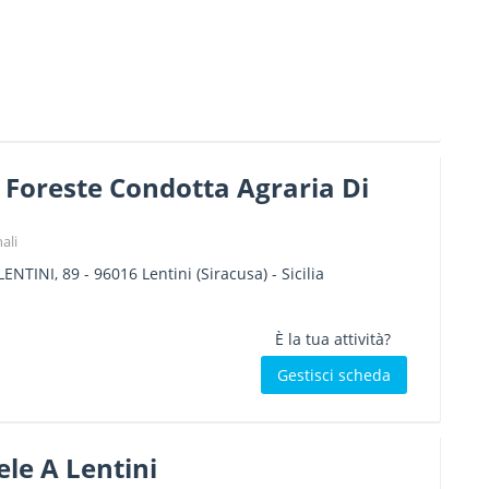
 Foreste Condotta Agraria Di
ali
LENTINI, 89
-
96016
Lentini
(Siracusa) -
Sicilia
È la tua attività?
Gestisci scheda
le A Lentini