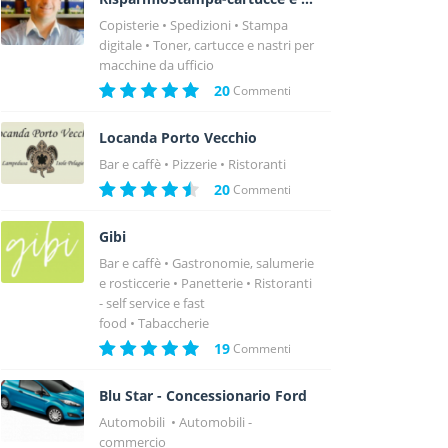
Copisterie
Spedizioni
Stampa
digitale
Toner, cartucce e nastri per
macchine da ufficio
20
Commenti
Locanda Porto Vecchio
Bar e caffè
Pizzerie
Ristoranti
20
Commenti
Gibi
Bar e caffè
Gastronomie, salumerie
e rosticcerie
Panetterie
Ristoranti
- self service e fast
food
Tabaccherie
19
Commenti
Blu Star - Concessionario Ford
Automobili
Automobili -
commercio