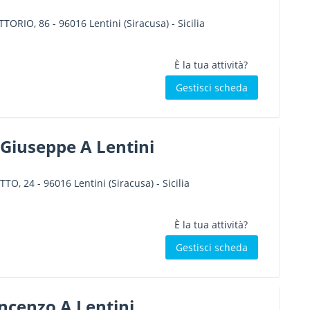
ITTORIO, 86
-
96016
Lentini
(Siracusa) -
Sicilia
È la tua attività?
Gestisci scheda
Giuseppe A Lentini
TTO, 24
-
96016
Lentini
(Siracusa) -
Sicilia
È la tua attività?
Gestisci scheda
ncenzo A Lentini