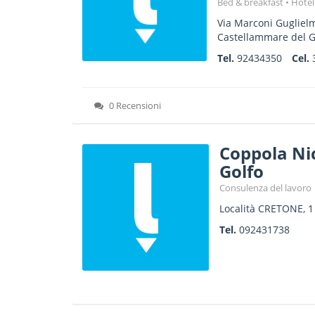
Bed & breakfast
Hotel
Via Marconi Gugliel
Castellammare del G
Tel.
92434350
Cel.
0 Recensioni
Coppola Ni
Golfo
Consulenza del lavoro
Località CRETONE, 1
Tel.
092431738