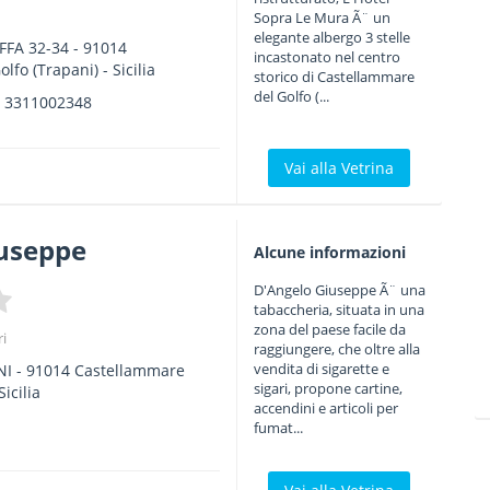
Sopra Le Mura Ã¨ un
elegante albergo 3 stelle
FFA 32-34
-
91014
incastonato nel centro
olfo
(Trapani) -
Sicilia
storico di Castellammare
del Golfo (...
.
3311002348
Vai alla Vetrina
iuseppe
Alcune informazioni
D'Angelo Giuseppe Ã¨ una
tabaccheria, situata in una
zona del paese facile da
ri
raggiungere, che oltre alla
vendita di sigarette e
NI
-
91014
Castellammare
sigari, propone cartine,
Sicilia
accendini e articoli per
fumat...