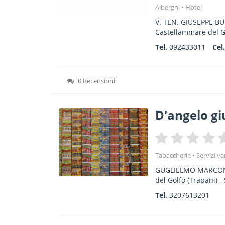
Alberghi
Hotel
V. TEN. GIUSEPPE BU
Castellammare del G
Tel.
092433011
Cel
0 Recensioni
D'angelo g
Tabaccherie
Servizi va
GUGLIELMO MARCO
del Golfo
(Trapani) -
Tel.
3207613201