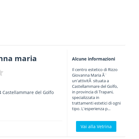
anna maria
Alcune informazioni
Il centro estetico di Rizzo
Giovanna Maria Ã¨
un'attivitÃ situata a
Castellammare del Golfo,
in provincia di Trapani,
4
Castellammare del Golfo
specializzata in
trattamenti estetici di ogni
tipo. L'esperienza p...
Vai alla Vetrina