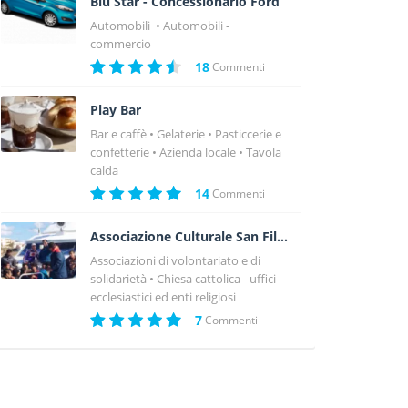
Blu Star - Concessionario Ford
Automobili
Automobili -
commercio
18
Commenti
Play Bar
Bar e caffè
Gelaterie
Pasticcerie e
confetterie
Azienda locale
Tavola
calda
14
Commenti
Associazione Culturale San Filippo Apostolo
Associazioni di volontariato e di
solidarietà
Chiesa cattolica - uffici
ecclesiastici ed enti religiosi
7
Commenti