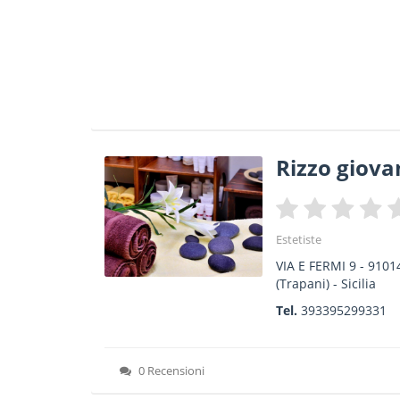
Rizzo giov
Estetiste
VIA E FERMI 9
-
9101
(Trapani) -
Sicilia
Tel.
393395299331
0 Recensioni