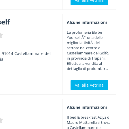
Vai alla Vetrina
elf
Alcune informazioni
La profumeria Ele be
Yourself Ã¨ una delle
migliori attivitÃ del
settore nel centro di
Castellammare del Golfo,
-
91014
Castellammare del
in provincia di Trapani.
lia
Effettua la vendita al
dettaglio di profumi, tr...
Vai alla Vetrina
Alcune informazioni
Il bed & breakfast Aziyz di
Mauro Mattarella si trova
a Castellammare del