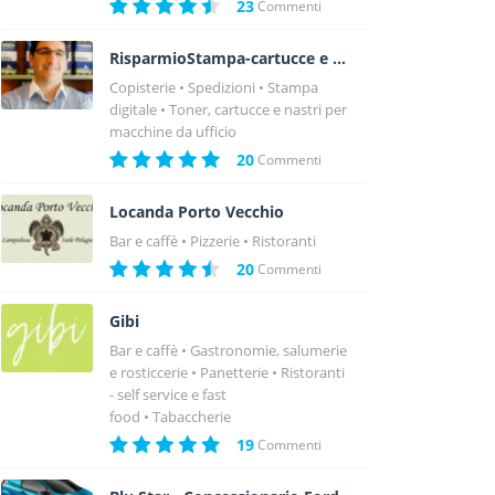
23
Commenti
RisparmioStampa-cartucce e toner Villabate (PA)
Copisterie
Spedizioni
Stampa
digitale
Toner, cartucce e nastri per
macchine da ufficio
20
Commenti
Locanda Porto Vecchio
Bar e caffè
Pizzerie
Ristoranti
20
Commenti
Gibi
Bar e caffè
Gastronomie, salumerie
e rosticcerie
Panetterie
Ristoranti
- self service e fast
food
Tabaccherie
19
Commenti