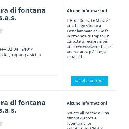
ra di fontana
Alcune informazioni
s.a.s.
L'Hotel Sopra Le Mura Ã¨
un albergo situato a
Castellammare del Golfo,
in provincia di Trapani, in
cui potersi recare sia per
un breve weekend che per
FFA 32-34
-
91014
una vacanza piÃ¹ lunga.
olfo
(Trapani) -
Sicilia
Grazie all...
Vai alla Vetrina
ra di fontana
Alcune informazioni
s.a.s.
Situato all'interno di una
dimora d'epoca e
recentemente
ristrutturato, L'Hotel