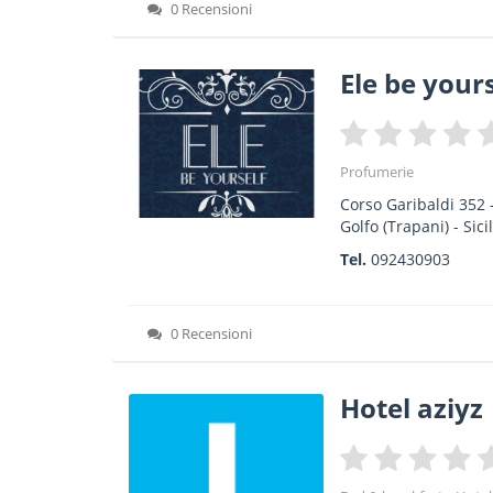
0 Recensioni
Ele be yours
Profumerie
Corso Garibaldi 352
Golfo
(Trapani) -
Sici
Tel.
092430903
0 Recensioni
Hotel aziyz