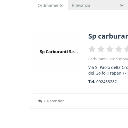
Ordinamento
Rilevanza
Sp carburan
Carburanti - produzio
Via S. Paolo della Cr
del Golfo
(Trapani) -
Tel.
092433282
0 Recensioni