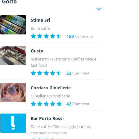
Golfo
Stima Srl
Bar e caffè
159
Commenti
Gusto
Ristoranti
Ristoranti - self service e
fast food
52
Commenti
Cordaro Gioiellerie
Gioiellerie e oreficerie
42
Commenti
Bar Porto Rossi
Bar e caffè
Rimessaggio barche,
campers e caravans