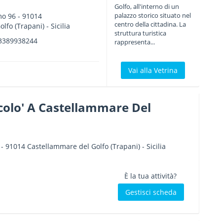
Golfo, all'interno di un
palazzo storico situato nel
mo 96
-
91014
centro della cittadina. La
olfo
(Trapani) -
Sicilia
struttura turistica
3389938244
rappresenta...
Vai alla Vetrina
colo' A Castellammare Del
-
91014
Castellammare del Golfo
(Trapani) -
Sicilia
È la tua attività?
Gestisci scheda