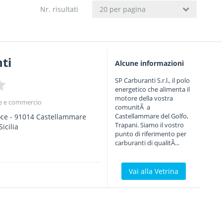
Nr. risultati
20 per pagina
ti
Alcune informazioni
SP Carburanti S.r.l., il polo
energetico che alimenta il
motore della vostra
ne e commercio
comunitÃ a
Castellammare del Golfo,
oce
-
91014
Castellammare
Trapani. Siamo il vostro
Sicilia
punto di riferimento per
carburanti di qualitÃ...
Vai alla Vetrina