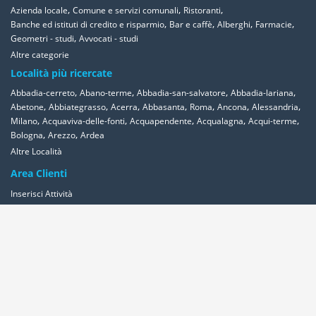
,
,
,
Azienda locale
Comune e servizi comunali
Ristoranti
,
,
,
,
Banche ed istituti di credito e risparmio
Bar e caffè
Alberghi
Farmacie
,
Geometri - studi
Avvocati - studi
Altre categorie
Località più ricercate
,
,
,
,
Abbadia-cerreto
Abano-terme
Abbadia-san-salvatore
Abbadia-lariana
,
,
,
,
,
,
,
Abetone
Abbiategrasso
Acerra
Abbasanta
Roma
Ancona
Alessandria
,
,
,
,
,
Milano
Acquaviva-delle-fonti
Acquapendente
Acqualagna
Acqui-terme
,
,
Bologna
Arezzo
Ardea
Altre Località
Area Clienti
Inserisci Attività
Contattaci
Segnala
Overplace Network
Wi-fi
Coupon
Aziende
Reseller Oversync
Condizioni
Privacy
Cookies