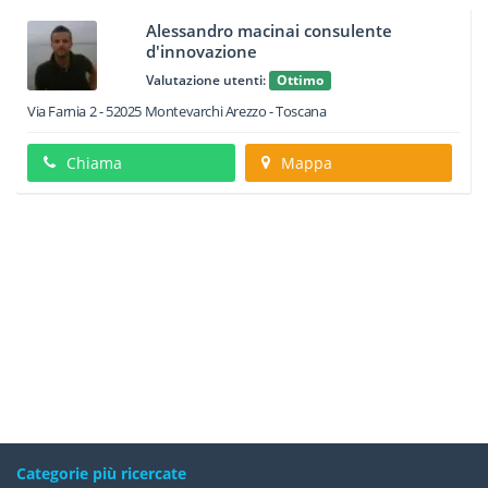
Alessandro macinai consulente
d'innovazione
Valutazione utenti:
Ottimo
Via Farnia 2
-
52025
Montevarchi
Arezzo -
Toscana
Chiama
Mappa
Categorie più ricercate