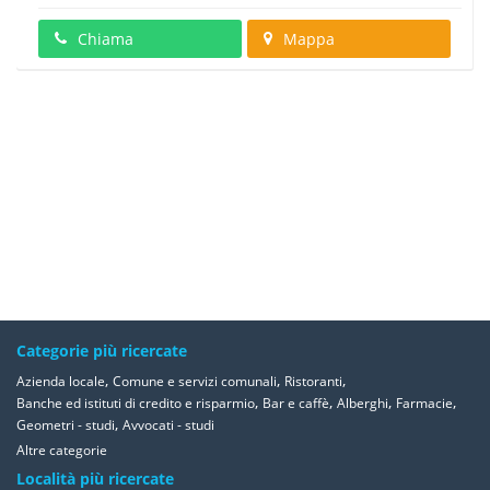
Chiama
Mappa
Categorie più ricercate
,
,
,
Azienda locale
Comune e servizi comunali
Ristoranti
,
,
,
,
Banche ed istituti di credito e risparmio
Bar e caffè
Alberghi
Farmacie
,
Geometri - studi
Avvocati - studi
Altre categorie
Località più ricercate