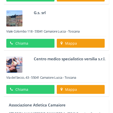
G.s. srl
Viale Colombo 118
-
55041
Camaiore
Lucca -
Toscana
Chiama
Mappa
Centro medico specialistico versilia s.r.l.
Via del Secco, 43
-
55041
Camaiore
Lucca -
Toscana
Chiama
Mappa
Associazione Atletica Camaiore