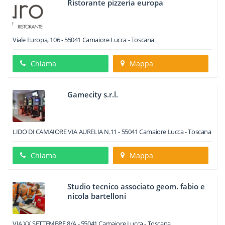
Ristorante pizzeria europa
Viale Europa, 106
-
55041
Camaiore
Lucca -
Toscana
Chiama
Mappa
Gamecity s.r.l.
LIDO DI CAMAIORE VIA AURELIA N.11
-
55041
Camaiore
Lucca -
Toscana
Chiama
Mappa
Studio tecnico associato geom. fabio e
nicola bartelloni
VIA XX SETTEMBRE 8/A
-
55041
Camaiore
Lucca -
Toscana