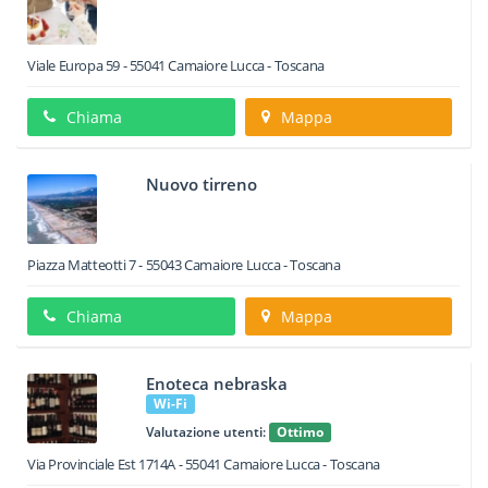
Viale Europa 59
-
55041
Camaiore
Lucca -
Toscana
Chiama
Mappa
Nuovo tirreno
Piazza Matteotti 7
-
55043
Camaiore
Lucca -
Toscana
Chiama
Mappa
Enoteca nebraska
Wi-Fi
Valutazione utenti:
Ottimo
Via Provinciale Est 1714A
-
55041
Camaiore
Lucca -
Toscana