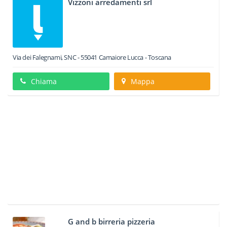
Vizzoni arredamenti srl
Via dei Falegnami, SNC
-
55041
Camaiore
Lucca -
Toscana
Chiama
Mappa
G and b birreria pizzeria