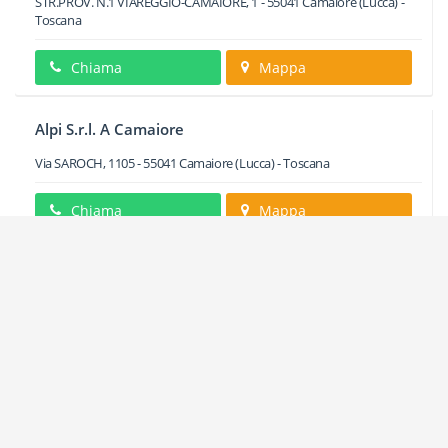
STR.PROV. N.1 VIAREGGIO-CAMAIORE, 1
-
55041
Camaiore
(Lucca) -
Toscana
Chiama
Mappa
Alpi S.r.l. A Camaiore
Via SAROCH, 1105
-
55041
Camaiore
(Lucca) -
Toscana
Chiama
Mappa
Altair Srl A Camaiore
Via CARLO TODINI, 33
-
55041
Camaiore
(Lucca) -
Toscana
Chiama
Mappa
Arizzi Franco A Camaiore