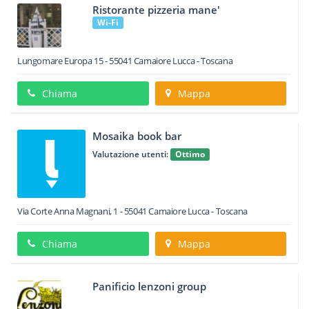
Ristorante pizzeria mane'
Wi-Fi
Lungomare Europa 15
-
55041
Camaiore
Lucca -
Toscana
Chiama
Mappa
Mosaika book bar
Valutazione utenti:
Ottimo
Via Corte Anna Magnani, 1
-
55041
Camaiore
Lucca -
Toscana
Chiama
Mappa
Panificio lenzoni group