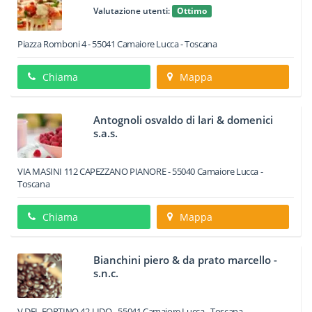
Valutazione utenti:
Ottimo
Piazza Romboni 4
-
55041
Camaiore
Lucca -
Toscana
Chiama
Mappa
Antognoli osvaldo di lari & domenici
s.a.s.
VIA MASINI 112 CAPEZZANO PIANORE
-
55040
Camaiore
Lucca -
Toscana
Chiama
Mappa
Bianchini piero & da prato marcello -
s.n.c.
V DEL FORTINO 42-LIDO
-
55041
Camaiore
Lucca -
Toscana