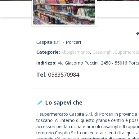
Caspita s.r.l. - Porcari
Categorie:
Abbigliamento
,
Casalinghi
,
Supemercati
Indirizzo:
Via Giacomo Puccini, 2458 -
55016
Porca
Tel.
0583570984
Lo sapevi che
Il supermercato Caspita S.r.l. di Porcari in provincia
toscano. All'interno di questo grande centro è possibi
accessori per la cucina e articoli casalinghi. Il rap
territorio.Caspita S.r.l. consente ai clienti di acquista
esempio c'è un vasto assortimento di scarpe e a