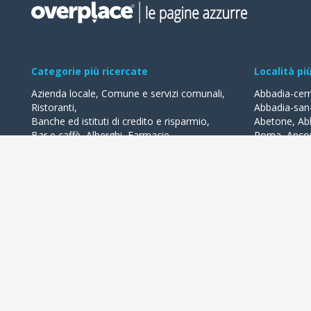
Categorie più ricercate
Località pi
Azienda locale
,
Comune e servizi comunali
,
Abbadia-cer
Ristoranti
,
Abbadia-san
Banche ed istituti di credito e risparmio
,
Abetone
,
Ab
Bar e caffè
,
Alberghi
,
Farmacie
,
Roma
,
Anco
Geometri - studi
,
Avvocati - studi
Acquaviva-de
Acqualagna
Tutte le categorie
Ardea
Tutte le Loca
Overplace propone i migliori esercizi commerciali della tua città 
lasciare recensioni, usufruire di offerte e 