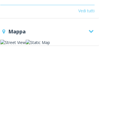
cellulari
supermercato
abbigliamento
uomo
abbigliamento donna e
Vedi tutti
bambino
vendita scarpe
casalinghi
prodotti
per gli animali
giornali e
riviste
tendaggi
ferramenta
giardinaggio
a
Mappa
ccessori per smartphone
giocattoli