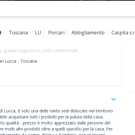
Toscana
LU
Porcari
Abbigliamento
Caspita s.r.
, grandi magazzini e centri commerciali
ri
Lucca -
Toscana
 di Lucca, è solo una delle tante sedi dislocate nel territorio
le acquistare tutti i prodotti per la pulizia della casa,
porto qualità - prezzo è molto apprezzato dalle persone del
re molti altri prodotti oltre a quelli specifici per la casa. Per
bbigliamento da uomo, donna e bambino, non mancano