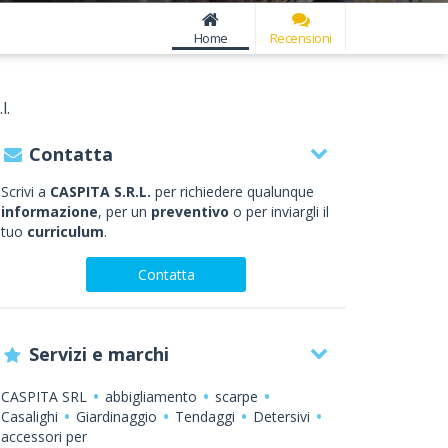
Home
Recensioni
l.
Contatta
Scrivi a
CASPITA S.R.L.
per richiedere qualunque
informazione
, per un
preventivo
o per inviargli il
tuo
curriculum
.
Contatta
Servizi e marchi
CASPITA SRL
abbigliamento
scarpe
Casalighi
Giardinaggio
Tendaggi
Detersivi
accessori per