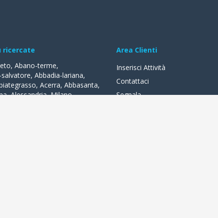
ù ricercate
Area Clienti
reto
,
Abano-terme
,
Inserisci Attività
-salvatore
,
Abbadia-lariana
,
Contattaci
biategrasso
,
Acerra
,
Abbasanta
,
na
,
Alessandria
,
Milano
,
Segnala
lle-fonti
,
Acquapendente
,
,
Acqui-terme
,
Bologna
,
Arezzo
,
lità
a distanza di un clic. Negozi, bar, alberghi, ristoranti, tante attività l
sconti quotidiani, prenotare online o registrarti alla rete wifi. In piena