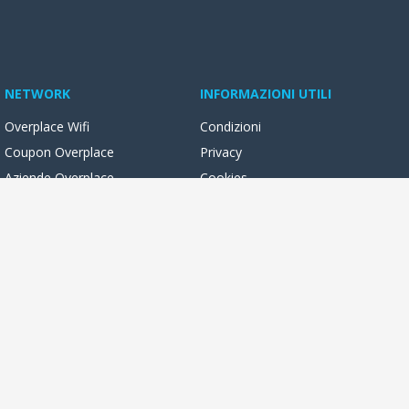
NETWORK
INFORMAZIONI UTILI
Overplace Wifi
Condizioni
Coupon Overplace
Privacy
Aziende Overplace
Cookies
Reseller Oversync
ocali con foto, video, novità e servizi online. Potrai leggere e
 libertà, dal tuo pc o dal tuo smartphone!