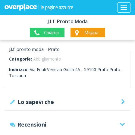
J.l.f. Pronto Moda
Chiama
Mappa
J.l.f. pronto moda - Prato
Categorie:
Abbigliamento
Indirizzo:
Via Friuli Venezia Giulia 4A -
59100
Prato
Prato -
Toscana
Lo sapevi che
Recensioni