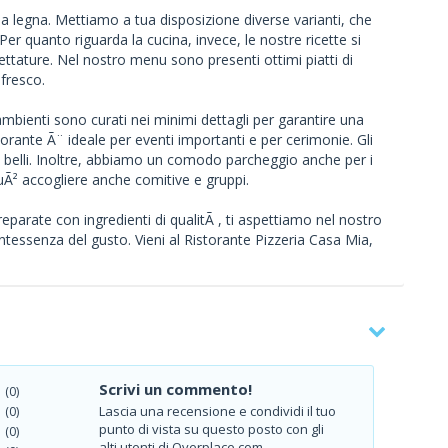
 a legna. Mettiamo a tua disposizione diverse varianti, che
Per quanto riguarda la cucina, invece, le nostre ricette si
ccettature. Nel nostro menu sono presenti ottimi piatti di
 fresco.
 ambienti sono curati nei minimi dettagli per garantire una
orante Ã¨ ideale per eventi importanti e per cerimonie. Gli
 belli. Inoltre, abbiamo un comodo parcheggio anche per i
uÃ² accogliere anche comitive e gruppi.
eparate con ingredienti di qualitÃ , ti aspettiamo nel nostro
tessenza del gusto. Vieni al Ristorante Pizzeria Casa Mia,
Scrivi un commento!
(0)
Lascia una recensione e condividi il tuo
(0)
punto di vista su questo posto con gli
(0)
alti utenti di Overplace.com