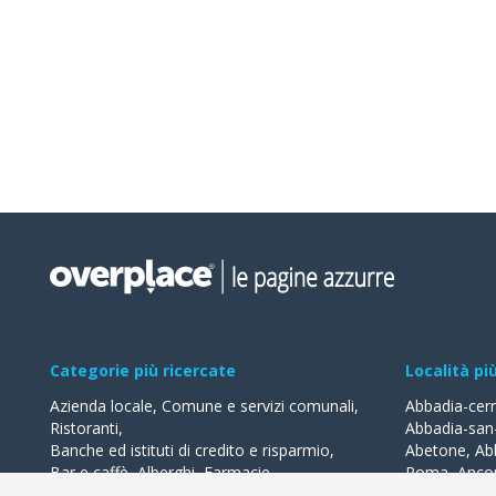
Categorie più ricercate
Località pi
Azienda locale
,
Comune e servizi comunali
,
Abbadia-cer
Ristoranti
,
Abbadia-san
Banche ed istituti di credito e risparmio
,
Abetone
,
Ab
Bar e caffè
,
Alberghi
,
Farmacie
,
Roma
,
Anco
Geometri - studi
,
Avvocati - studi
Acquaviva-de