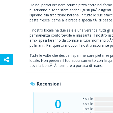
Da noi potrai ordinare ottima pizza cotta nel forno
riusciranno a soddisfare anche i gusti piÃ¹ esigenti. 
ispirano alla tradizione italiana, in tutte le sue sfa
pasta fresca, carne alla brace e specialitÃ di pesce
Il nostro locale ha due sale e una veranda: tutti gli
permanenza confortevole e rilassante. Il nostro rist
ampi spazi faranno da cornice ai tuoi momenti piÃ¹
pullmann. Per questo motivo, il nostro ristorante p
Tutte le volte che desideri sperimentare pietanze pr
locale. Non perdere il tuo appuntamento con la quin
dove la bontÃ Ã¨ sempre a portata di mano.
Recensioni
0
5 stelle
4 stelle
3 stelle