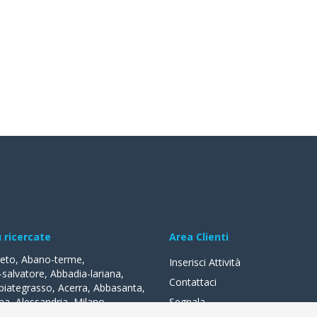
ù ricercate
Area Clienti
reto
,
Abano-terme
,
Inserisci Attività
-salvatore
,
Abbadia-lariana
,
Contattaci
biategrasso
,
Acerra
,
Abbasanta
,
na
,
Alessandria
,
Milano
,
Segnala
lle-fonti
,
Acquapendente
,