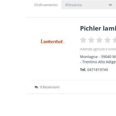
Ordinamento
Rilevanza
Pichler lam
Aziende agricole e zoot
Montagna
-
39040
M
-
Trentino Alto Adige
Tel.
0471819749
0 Recensioni