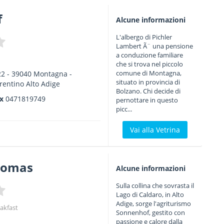
f
Alcune informazioni
L'albergo di Pichler
Lambert Ã¨ una pensione
a conduzione familiare
che si trova nel piccolo
comune di Montagna,
22
-
39040
Montagna -
situato in provincia di
rentino Alto Adige
Bolzano. Chi decide di
ax
0471819749
pernottare in questo
picc...
Vai alla Vetrina
thomas
Alcune informazioni
Sulla collina che sovrasta il
Lago di Caldaro, in Alto
Adige, sorge l'agriturismo
akfast
Sonnenhof, gestito con
passione e calore dalla