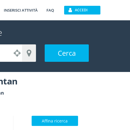
INSERISCI ATTIVITÀ
FAQ
ACCEDI
e
Cerca
ntan
an
Affina ricerca