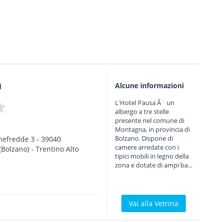
a
Alcune informazioni
L'Hotel Pausa Ã¨ un
albergo a tre stelle
presente nel comune di
Montagna, in provincia di
Bolzano. Dispone di
nefredde 3
-
39040
camere arredate con i
(Bolzano) -
Trentino Alto
tipici mobili in legno della
zona e dotate di ampi ba...
Vai alla Vetrina