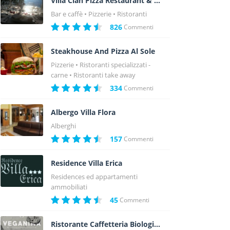
Villa Cian Pizza Restaurant & More
Bar e caffè
Pizzerie
Ristoranti
826
Commenti
Steakhouse And Pizza Al Sole
Pizzerie
Ristoranti specializzati -
carne
Ristoranti take away
334
Commenti
Albergo Villa Flora
Alberghi
157
Commenti
Residence Villa Erica
Residences ed appartamenti
ammobiliati
45
Commenti
Ristorante Caffetteria Biologico Vegano