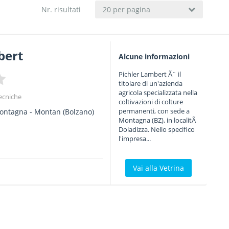
Nr. risultati
20 per pagina
bert
Alcune informazioni
Pichler Lambert Ã¨ il
titolare di un'azienda
agricola specializzata nella
ecniche
coltivazioni di colture
permanenti, con sede a
ontagna - Montan
(Bolzano)
Montagna (BZ), in localitÃ
Doladizza. Nello specifico
l'impresa...
Vai alla Vetrina