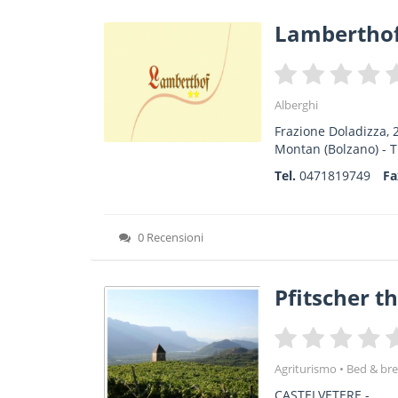
Lambertho
Alberghi
Frazione Doladizza, 
Montan
(Bolzano) -
T
Tel.
0471819749
F
0 Recensioni
Pfitscher 
Agriturismo
Bed & bre
CASTELVETERE -