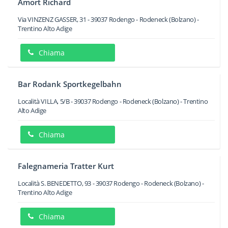
Amort Richard
Via VINZENZ GASSER, 31
-
39037
Rodengo - Rodeneck
(Bolzano) -
Trentino Alto Adige
Chiama
Bar Rodank Sportkegelbahn
Località VILLA, 5/B
-
39037
Rodengo - Rodeneck
(Bolzano) -
Trentino
Alto Adige
Chiama
Falegnameria Tratter Kurt
Località S. BENEDETTO, 93
-
39037
Rodengo - Rodeneck
(Bolzano) -
Trentino Alto Adige
Chiama