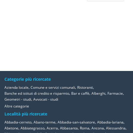
Categorie più ricercate
,
,
,
Azienda locale
Comune e servizi comunali
Ristoranti
,
,
,
,
Banche ed istituti di credito e risparmio
Bar e caffè
Alberghi
Farmacie
,
Geometri - studi
Avvocati - studi
Altre categorie
Località più ricercate
,
,
,
,
Abbadia-cerreto
Abano-terme
Abbadia-san-salvatore
Abbadia-lariana
,
,
,
,
,
,
,
Abetone
Abbiategrasso
Acerra
Abbasanta
Roma
Ancona
Alessandria