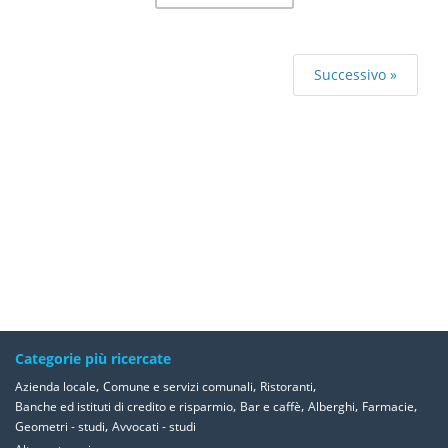
Successivo »
Categorie più ricercate
,
,
,
Azienda locale
Comune e servizi comunali
Ristoranti
,
,
,
,
Banche ed istituti di credito e risparmio
Bar e caffè
Alberghi
Farmacie
,
Geometri - studi
Avvocati - studi