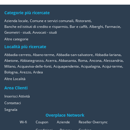
Categorie più ricercate
,
,
,
Azienda locale
Comune e servizi comunali
Ristoranti
,
,
,
,
Banche ed istituti di credito e risparmio
Bar e caffè
Alberghi
Farmacie
,
Geometri - studi
Avvocati - studi
Altre categorie
Località più ricercate
,
,
,
,
Abbadia-cerreto
Abano-terme
Abbadia-san-salvatore
Abbadia-lariana
,
,
,
,
,
,
,
Abetone
Abbiategrasso
Acerra
Abbasanta
Roma
Ancona
Alessandria
,
,
,
,
,
Milano
Acquaviva-delle-fonti
Acquapendente
Acqualagna
Acqui-terme
,
,
Bologna
Arezzo
Ardea
Altre Località
Area Clienti
Inserisci Attività
Contattaci
Segnala
Overplace Network
Wi-fi
Coupon
Aziende
Reseller Oversync