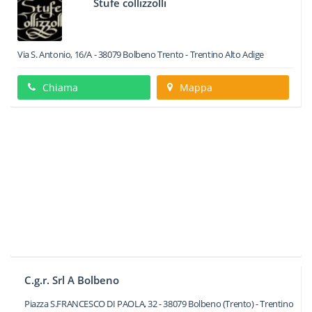
Stufe collizzolli
Via S. Antonio, 16/A
-
38079
Bolbeno
Trento -
Trentino Alto Adige
Chiama
Mappa
C.g.r. Srl A Bolbeno
Piazza S.FRANCESCO DI PAOLA, 32
-
38079
Bolbeno
(Trento) -
Trentino