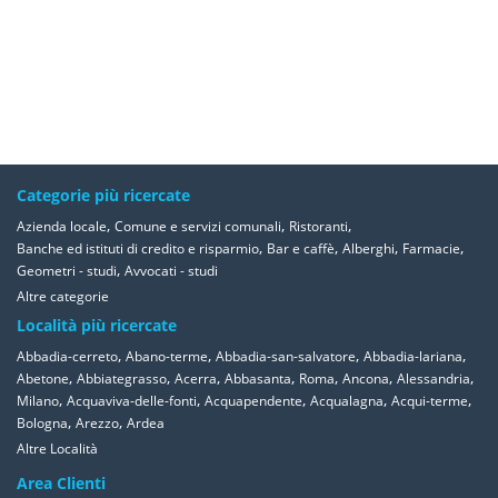
Categorie più ricercate
,
,
,
Azienda locale
Comune e servizi comunali
Ristoranti
,
,
,
,
Banche ed istituti di credito e risparmio
Bar e caffè
Alberghi
Farmacie
,
Geometri - studi
Avvocati - studi
Altre categorie
Località più ricercate
,
,
,
,
Abbadia-cerreto
Abano-terme
Abbadia-san-salvatore
Abbadia-lariana
,
,
,
,
,
,
,
Abetone
Abbiategrasso
Acerra
Abbasanta
Roma
Ancona
Alessandria
,
,
,
,
,
Milano
Acquaviva-delle-fonti
Acquapendente
Acqualagna
Acqui-terme
,
,
Bologna
Arezzo
Ardea
Altre Località
Area Clienti