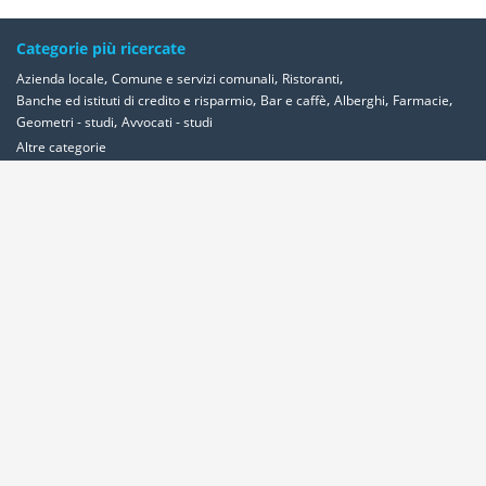
Categorie più ricercate
,
,
,
Azienda locale
Comune e servizi comunali
Ristoranti
,
,
,
,
Banche ed istituti di credito e risparmio
Bar e caffè
Alberghi
Farmacie
,
Geometri - studi
Avvocati - studi
Altre categorie
Località più ricercate
,
,
,
,
Abbadia-cerreto
Abano-terme
Abbadia-san-salvatore
Abbadia-lariana
,
,
,
,
,
,
,
Abetone
Abbiategrasso
Acerra
Abbasanta
Roma
Ancona
Alessandria
,
,
,
,
,
Milano
Acquaviva-delle-fonti
Acquapendente
Acqualagna
Acqui-terme
,
,
Bologna
Arezzo
Ardea
Altre Località
Area Clienti
Inserisci Attività
Contattaci
Segnala
Overplace Network
Wi-fi
Coupon
Aziende
Reseller Oversync