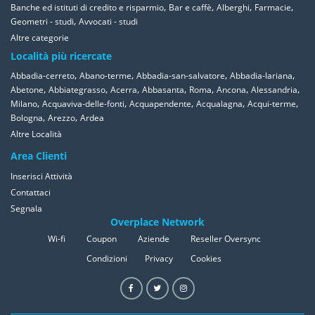
,
,
,
,
Banche ed istituti di credito e risparmio
Bar e caffè
Alberghi
Farmacie
,
Geometri - studi
Avvocati - studi
Altre categorie
Località più ricercate
,
,
,
,
Abbadia-cerreto
Abano-terme
Abbadia-san-salvatore
Abbadia-lariana
,
,
,
,
,
,
,
Abetone
Abbiategrasso
Acerra
Abbasanta
Roma
Ancona
Alessandria
,
,
,
,
,
Milano
Acquaviva-delle-fonti
Acquapendente
Acqualagna
Acqui-terme
,
,
Bologna
Arezzo
Ardea
Altre Località
Area Clienti
Inserisci Attività
Contattaci
Segnala
Overplace Network
Wi-fi
Coupon
Aziende
Reseller Oversync
Condizioni
Privacy
Cookies