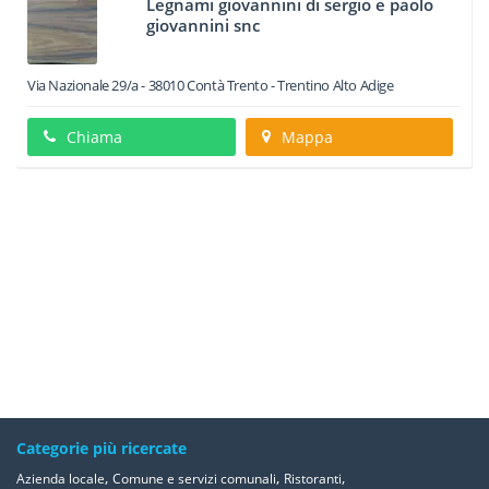
Legnami giovannini di sergio e paolo
giovannini snc
Via Nazionale 29/a
-
38010
Contà
Trento -
Trentino Alto Adige
Chiama
Mappa
Categorie più ricercate
,
,
,
Azienda locale
Comune e servizi comunali
Ristoranti