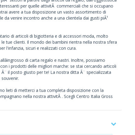
teressanti per quelle attivitÃ commerciali che si occupano
Potrai avere a tua disposizione un vasto assortimento di
ale da venire incontro anche a una clientela dai gusti piÃ¹
ario di articoli di bigiotteria e di accessori moda, molto
e le tue clienti. Il mondo dei bambini rientra nella nostra sfera
r l'infanzia, sicuri e realizzati con cura.
lâingrosso di carta regalo e nastri. Inoltre, possiamo
e con i prodotti delle migliori marche: se stai cercando articoli
o Ã¨ il posto giusto per te! La nostra ditta Ã¨ specializzata
e souvenir.
mo lieti di metterci a tua completa disposizione con la
mpagnano nella nostra attivitÃ . Scegli Centro Italia Gross