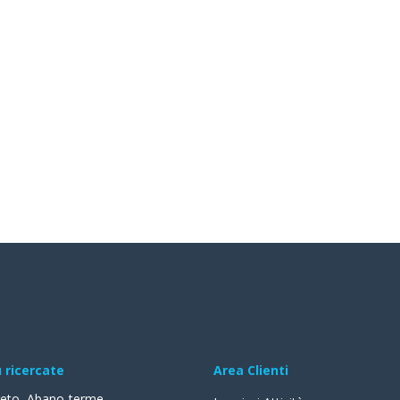
ù ricercate
Area Clienti
reto
,
Abano-terme
,