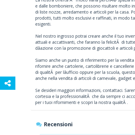
e dalle bomboniere, che possono risultare molto in
di liste nozze, arredamento e articoli per la casa. 
prodotti, tutti molto esclusivi e raffinati, in modo t
esigenti.
Nel nostro ingrosso potrai creare anche il tuo invent
attuali e accattivanti, che faranno la felicitÃ di tutt
dâazione con la promozione di giocattoli e articoli pe
Siamo anche un punto di riferimento per la vendita al
rifornire anche cartolerie, cartolibrerie e cancelleri
di qualitÃ per lâufficio oppure per la scuola, quest
anche nella vendita di articoli di carnevale, gadget 
Se desideri maggiori informazioni, contattaci. Sare
cortesia e la professionalitÃ che da sempre ci acco
per i tuoi rifornimenti e scopri la nostra qualitÃ .
Recensioni