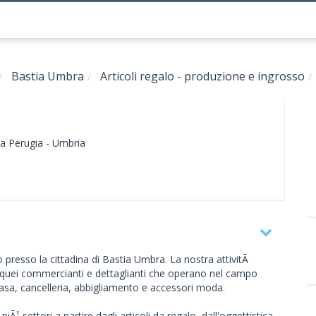
Bastia Umbra
Articoli regalo - produzione e ingrosso
ra
Perugia -
Umbria
 presso la cittadina di Bastia Umbra. La nostra attivitÃ
i quei commercianti e dettaglianti che operano nel campo
la casa, cancelleria, abbigliamento e accessori moda.
Ã¹ settori a partire dagli articoli da regalo, dall'oggettistica