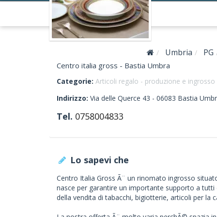
Umbria
PG
Centro italia gross - Bastia Umbra
Categorie:
Articoli regalo - produzione e ingrosso
Indirizzo:
Via delle Querce 43 -
06083
Bastia Umb
Tel.
0758004833
Lo sapevi che
Centro Italia Gross Ã¨ un rinomato ingrosso situato
nasce per garantire un importante supporto a tutt
della vendita di tabacchi, bigiotterie, articoli per 
La nostra offerta Ã¨ molto varia perchÃ© spazia in pi