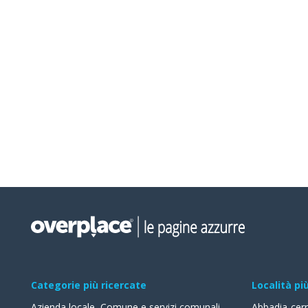
Categorie più ricercate
Località pi
Azienda locale
,
Comune e servizi comunali
,
Abbadia-cer