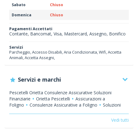
Sabato
Chiuso
Domenica
Chiuso
Pagamenti Accettati
Contante, Bancomat, Visa, Mastercard, Assegno, Bonifico
Servizi
Parcheggio, Accesso Disabili, Aria Condizionata, Wifi, Accetta
Animali, Accetta Assegni,
Servizi e marchi
Pescetelli Orietta Consulenze Assicurative Soluzioni
Finanziarie
Orietta Pescetelli
Assicurazioni a
Foligno
Consulenze Assicurative a Foligno
Soluzioni
Finanziarie a Foligno
Investimenti a Foligno
Agenzia di
Assicurazioni a Foligno
Agenzia di Assicurazione
Vedi tutti
Plurimandataria a Foligno
Promotore Finanziario a
Foligno
Assicurazioni Auto a Foligno
Assicurazioni
Moto a Foligno
Assicurazioni Imbarcazioni a