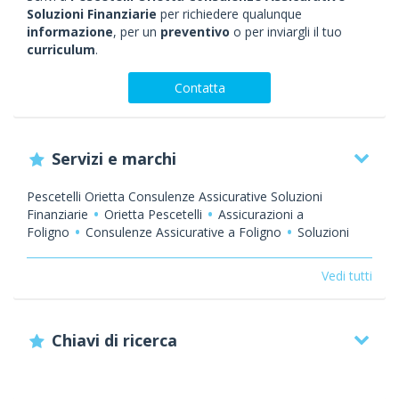
Soluzioni Finanziarie
per richiedere qualunque
informazione
, per un
preventivo
o per inviargli il tuo
curriculum
.
Contatta
Servizi e marchi
Pescetelli Orietta Consulenze Assicurative Soluzioni
Finanziarie
Orietta Pescetelli
Assicurazioni a
Foligno
Consulenze Assicurative a Foligno
Soluzioni
Finanziarie a Foligno
Investimenti a Foligno
Agenzia di
Assicurazioni a Foligno
Agenzia di Assicurazione
Vedi tutti
Plurimandataria a Foligno
Promotore Finanziario a
Foligno
Assicurazioni Auto a Foligno
Assicurazioni
Moto a Foligno
Assicurazioni Imbarcazioni a
Chiavi di ricerca
Foligno
Assicurazioni Natanti a Foligno
Assicurazioni
Vita a Foligno
Assicurazioni Abitazione a
Foligno
Assicurazioni Casa a Foligno
Assicurazioni
Famiglia a Foligno
Assicurazioni Aziendali a