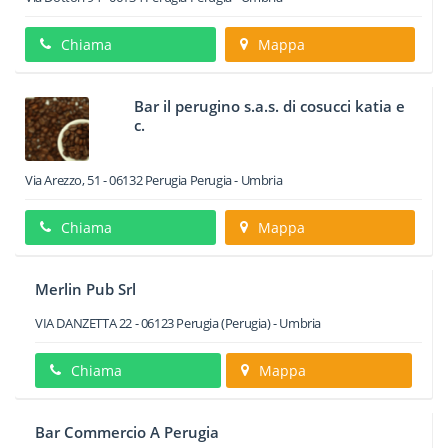
Chiama
Mappa
Bar il perugino s.a.s. di cosucci katia e
c.
Via Arezzo, 51
-
06132
Perugia
Perugia -
Umbria
Chiama
Mappa
Merlin Pub Srl
VIA DANZETTA 22
-
06123
Perugia
(Perugia) -
Umbria
Chiama
Mappa
Bar Commercio A Perugia