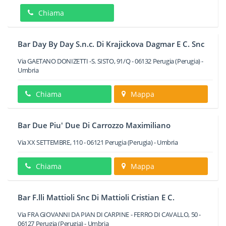
Chiama
Bar Day By Day S.n.c. Di Krajickova Dagmar E C. Snc
Via GAETANO DONIZETTI -S. SISTO, 91/Q
-
06132
Perugia
(Perugia) -
Umbria
Chiama
Mappa
Bar Due Piu' Due Di Carrozzo Maximiliano
Via XX SETTEMBRE, 110
-
06121
Perugia
(Perugia) -
Umbria
Chiama
Mappa
Bar F.lli Mattioli Snc Di Mattioli Cristian E C.
Via FRA GIOVANNI DA PIAN DI CARPINE - FERRO DI CAVALLO, 50
-
06127
Perugia
(Perugia) -
Umbria