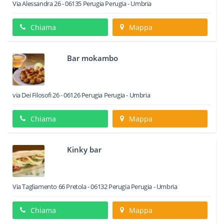
Via Alessandra 26
-
06135
Perugia
Perugia -
Umbria
Chiama
Mappa
Bar mokambo
via Dei Filosofi 26
-
06126
Perugia
Perugia -
Umbria
Chiama
Mappa
Kinky bar
Via Tagliamento 66 Pretola
-
06132
Perugia
Perugia -
Umbria
Chiama
Mappa