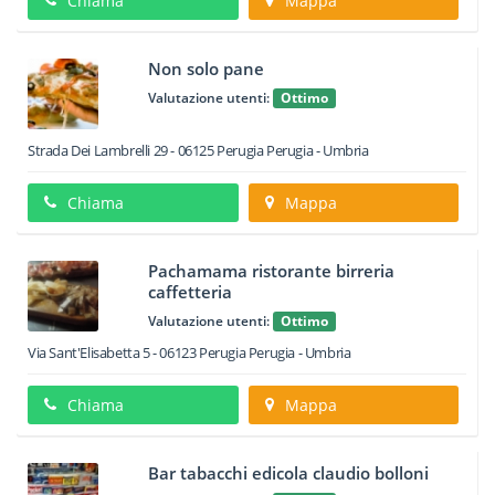
Chiama
Mappa
Non solo pane
Valutazione utenti:
Ottimo
Strada Dei Lambrelli 29
-
06125
Perugia
Perugia -
Umbria
Chiama
Mappa
Pachamama ristorante birreria
caffetteria
Valutazione utenti:
Ottimo
Via Sant'Elisabetta 5
-
06123
Perugia
Perugia -
Umbria
Chiama
Mappa
Bar tabacchi edicola claudio bolloni