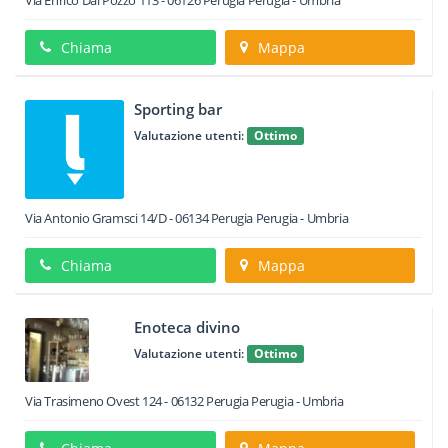
Via Enrico Dal Pozzo 113
-
06126
Perugia
Perugia -
Umbria
Chiama
Mappa
Sporting bar
Valutazione utenti:
Ottimo
Via Antonio Gramsci 14/D
-
06134
Perugia
Perugia -
Umbria
Chiama
Mappa
Enoteca divino
Valutazione utenti:
Ottimo
Via Trasimeno Ovest 124
-
06132
Perugia
Perugia -
Umbria