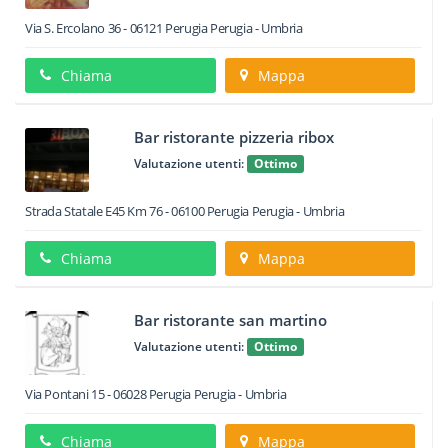
Via S. Ercolano 36
-
06121
Perugia
Perugia -
Umbria
Chiama
Mappa
Bar ristorante pizzeria ribox
Valutazione utenti:
Ottimo
Strada Statale E45 Km 76
-
06100
Perugia
Perugia -
Umbria
Chiama
Mappa
Bar ristorante san martino
Valutazione utenti:
Ottimo
Via Pontani 15
-
06028
Perugia
Perugia -
Umbria
Chiama
Mappa