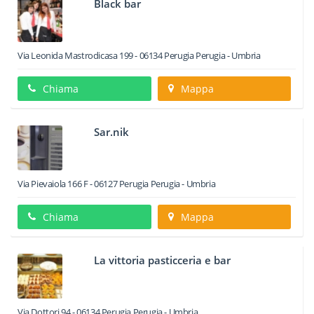
Black bar
Via Leonida Mastrodicasa 199
-
06134
Perugia
Perugia -
Umbria
Chiama
Mappa
Sar.nik
Via Pievaiola 166 F
-
06127
Perugia
Perugia -
Umbria
Chiama
Mappa
La vittoria pasticceria e bar
Via Dottori 94
-
06134
Perugia
Perugia -
Umbria