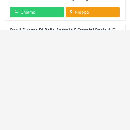
Chiama
Mappa
Bar Il Duomo Di Belia Antonio E Starnini Paola & C.
S.n.c.
Piazza DANTI, 29
-
06122
Perugia
(Perugia) -
Umbria
Chiama
Mappa
Bar Il Tiglio Di Spaccini Simona E C Snc
VIA RAFFAELE OMICINI, 97
-
06124
Perugia
(Perugia) -
Umbria
Chiama
Mappa
Bar Le Fornaci Di Coletti Massimo
Strada S. MARCO CENERENTE- S. MARCO, 84
-
06131
Perugia
(Perugia)