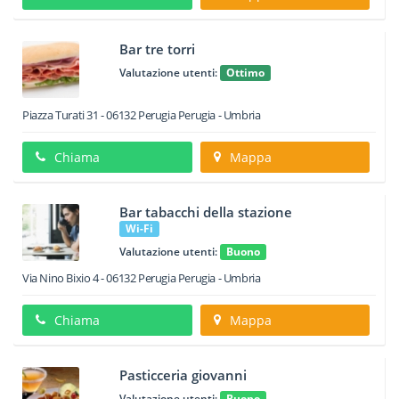
Bar tre torri
Valutazione utenti:
Ottimo
Piazza Turati 31
-
06132
Perugia
Perugia -
Umbria
Chiama
Mappa
Bar tabacchi della stazione
Wi-Fi
Valutazione utenti:
Buono
Via Nino Bixio 4
-
06132
Perugia
Perugia -
Umbria
Chiama
Mappa
Pasticceria giovanni
Valutazione utenti:
Buono