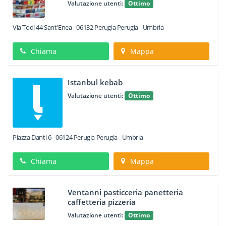
Valutazione utenti:
Ottimo
Via Todi 44 Sant'Enea
-
06132
Perugia
Perugia -
Umbria
Chiama
Mappa
Istanbul kebab
Valutazione utenti:
Ottimo
Piazza Danti 6
-
06124
Perugia
Perugia -
Umbria
Chiama
Mappa
Ventanni pasticceria panetteria
caffetteria pizzeria
Valutazione utenti:
Ottimo