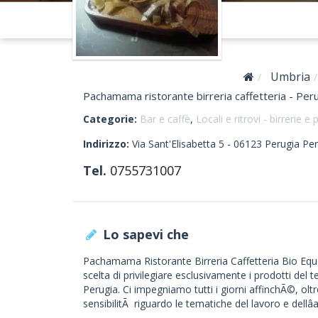
Umbria
Pachamama ristorante birreria caffetteria - Per
Categorie:
Bar e caffè
,
Locali e ritrovi - birrerie e
Indirizzo:
Via Sant'Elisabetta 5 -
06123
Perugia
Per
Tel.
0755731007
Lo sapevi che
Pachamama Ristorante Birreria Caffetteria Bio Equo 
scelta di privilegiare esclusivamente i prodotti del t
Perugia. Ci impegniamo tutti i giorni affinchÃ©, oltr
sensibilitÃ riguardo le tematiche del lavoro e dellâ