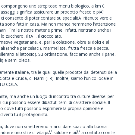
nze compongono uno strepitoso menu biologico, a km 0.
passaggi significa assicurare un prodotto fresco e piÃ¹
 ci consente di poter contare su specialitÃ ritenute vere e
 pasta sono fatti in casa. Ma non manca nemmeno l'attenzione
umani. Tra le nostre materie prime, infatti, rientrano anche i
o zucchero, il tÃ¨, il cioccolato.
tive vegetariane, e, per la colazione, oltre ai dolci e al
ali (anche per celiaci), marmellate, frutta fresca e secca,
tolleranti al lattosio). Su ordinazione, facciamo anche il pane,
li) e semi oleosi.
amente italiane, tra le quali quelle prodotte dai detenuti della
Cotta e Cruda, di Narni (TR). Inoltre, siamo l'unico locale in
NTU COLA.
nte, ma anche un luogo di incontro tra culture diverse: per
ui possono essere dibattuti temi di carattere sociale. Il
 dove tutti possono esprimere la propria opinione e
diventi tu il protagonista.
eria, dove non smetteremo mai di dare spazio alla buona
ndurre uno stile di vita piÃ¹ salubre e piÃ¹ a contatto con le