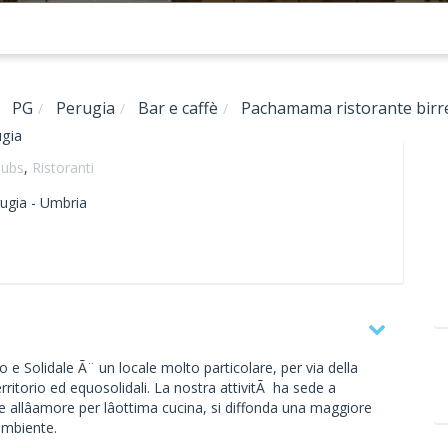
PG
Perugia
Bar e caffè
Pachamama ristorante birrer
ugia
 pubs
,
Ristoranti
ugia -
Umbria
e Solidale Ã¨ un locale molto particolare, per via della
erritorio ed equosolidali. La nostra attivitÃ ha sede a
e allâamore per lâottima cucina, si diffonda una maggiore
ambiente.