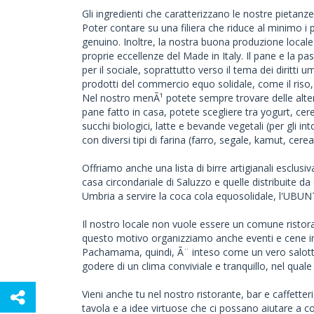
Gli ingredienti che caratterizzano le nostre pieta
Poter contare su una filiera che riduce al minimo i 
genuino. Inoltre, la nostra buona produzione locale
proprie eccellenze del Made in Italy. Il pane e la
per il sociale, soprattutto verso il tema dei diritti 
prodotti del commercio equo solidale, come il riso, l
Nel nostro menÃ¹ potete sempre trovare delle alterna
pane fatto in casa, potete scegliere tra yogurt, cere
succhi biologici, latte e bevande vegetali (per gli in
con diversi tipi di farina (farro, segale, kamut, cerea
Offriamo anche una lista di birre artigianali esclusiv
casa circondariale di Saluzzo e quelle distribuite da 
Umbria a servire la coca cola equosolidale, l'UBU
Il nostro locale non vuole essere un comune ristora
questo motivo organizziamo anche eventi e cene in c
Pachamama, quindi, Ã¨ inteso come un vero salotto
godere di un clima conviviale e tranquillo, nel quale 
Vieni anche tu nel nostro ristorante, bar e caffett
tavola e a idee virtuose che ci possano aiutare a co