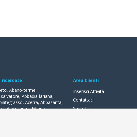
ù ricercate
Area Clienti
reto
,
Abano-terme
,
Inserisci Attività
-salvatore
,
Abbadia-lariana
,
Contattaci
biategrasso
,
Acerra
,
Abbasanta
,
na
,
Alessandria
,
Milano
,
Segnala
lle-fonti
,
Acquapendente
,
,
Acqui-terme
,
Bologna
,
Arezzo
,