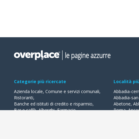
Categorie più ricercate
Località pi
Azienda locale
,
Comune e servizi comunali
,
Abbadia-cer
Ristoranti
,
Abbadia-san
Banche ed istituti di credito e risparmio
,
Abetone
,
Ab
Bar e caffè
,
Alberghi
,
Farmacie
,
Roma
,
Anco
Geometri - studi
,
Avvocati - studi
Acquaviva-de
Acqualagna
Tutte le categorie
Ardea