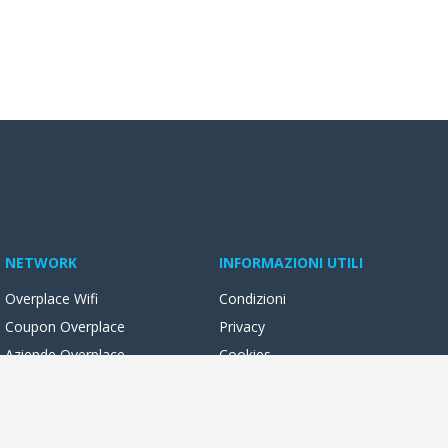
NETWORK
INFORMAZIONI UTILI
Overplace Wifi
Condizioni
Coupon Overplace
Privacy
Aziende Overplace
Cookies
Reseller Oversync