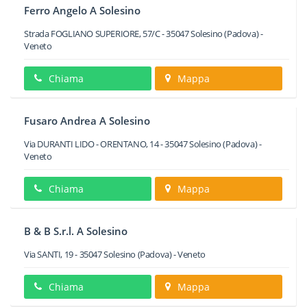
Ferro Angelo A Solesino
Strada FOGLIANO SUPERIORE, 57/C
-
35047
Solesino
(Padova) -
Veneto
Chiama
Mappa
Fusaro Andrea A Solesino
Via DURANTI LIDO - ORENTANO, 14
-
35047
Solesino
(Padova) -
Veneto
Chiama
Mappa
B & B S.r.l. A Solesino
Via SANTI, 19
-
35047
Solesino
(Padova) -
Veneto
Chiama
Mappa