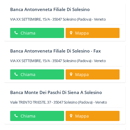
Banca Antonveneta Filiale Di Solesino
VIA XX SETTEMBRE, 15/A
-
35047
Solesino
(Padova) -
Veneto
Chiama
Mappa
Banca Antonveneta Filiale Di Solesino - Fax
VIA XX SETTEMBRE, 15/A
-
35047
Solesino
(Padova) -
Veneto
Chiama
Mappa
Banca Monte Dei Paschi Di Siena A Solesino
Viale TRENTO TRIESTE, 37
-
35047
Solesino
(Padova) -
Veneto
Chiama
Mappa