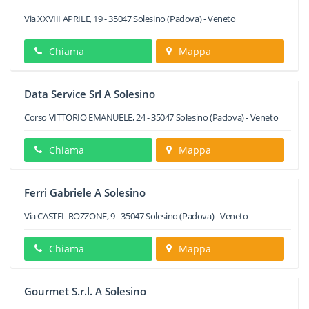
Via XXVIII APRILE, 19
-
35047
Solesino
(Padova) -
Veneto
Chiama
Mappa
Data Service Srl A Solesino
Corso VITTORIO EMANUELE, 24
-
35047
Solesino
(Padova) -
Veneto
Chiama
Mappa
Ferri Gabriele A Solesino
Via CASTEL ROZZONE, 9
-
35047
Solesino
(Padova) -
Veneto
Chiama
Mappa
Gourmet S.r.l. A Solesino