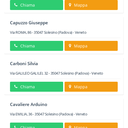
Chiama
Mappa
Capuzzo Giuseppe
Via ROMA, 86
-
35047
Solesino
(Padova) -
Veneto
Chiama
Mappa
Carboni Silvia
Via GALILEO GALILEI, 32
-
35047
Solesino
(Padova) -
Veneto
Chiama
Mappa
Cavaliere Arduino
Via EMILIA, 36
-
35047
Solesino
(Padova) -
Veneto
Chiama
Mappa