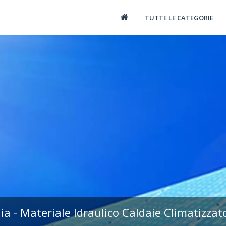
TUTTE LE CATEGORIE
ia - Materiale Idraulico Caldaie Climatizzat