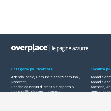
Categorie più ricercate
Località pi
Azienda locale
,
Comune e servizi comunali
,
Abbadia-cer
Ristoranti
,
Abbadia-san
Banche ed istituti di credito e risparmio
,
Abetone
,
Ab
Bar e caffè
,
Alberghi
,
Farmacie
,
Roma
,
Anco
Geometri - studi
,
Avvocati - studi
Acquaviva-de
Acqualagna
Tutte le categorie
Ardea