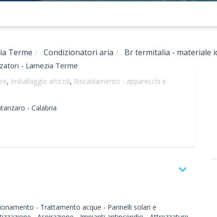
ia Terme
Condizionatori aria
Br termitalia - materiale i
tizzatori - Lamezia Terme
ure
,
Imballaggio articoli
,
Riscaldamento - apparecchi e
tanzaro -
Calabria
ionamento - Trattamento acque - Pannelli solari e
tizzazione - Aspirazione - Impianti antincendio - Attrezzature