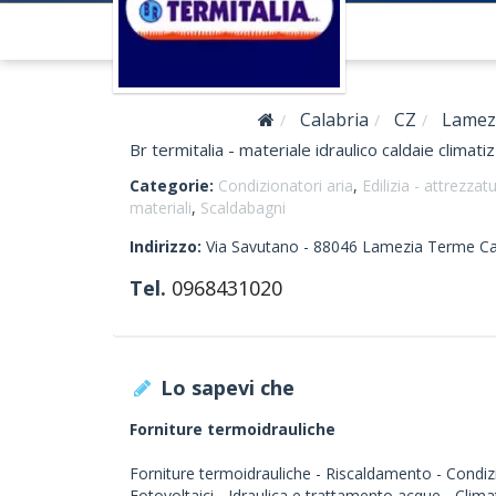
Calabria
CZ
Lamez
Br termitalia - materiale idraulico caldaie clima
Categorie:
Condizionatori aria
,
Edilizia - attrezzat
materiali
,
Scaldabagni
Indirizzo:
Via Savutano -
88046
Lamezia Terme
Ca
Tel.
0968431020
Lo sapevi che
Forniture termoidrauliche
Forniture termoidrauliche - Riscaldamento - Condiz
Fotovoltaici - Idraulica e trattamento acque - Clima