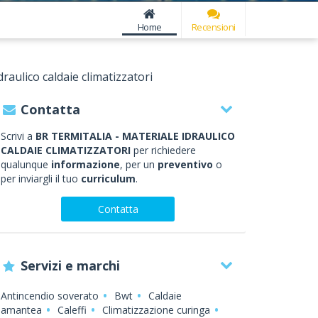
Home
Recensioni
draulico caldaie climatizzatori
Contatta
Scrivi a
BR TERMITALIA - MATERIALE IDRAULICO
CALDAIE CLIMATIZZATORI
per richiedere
qualunque
informazione
, per un
preventivo
o
per inviargli il tuo
curriculum
.
Contatta
Servizi e marchi
Antincendio soverato
Bwt
Caldaie
amantea
Caleffi
Climatizzazione curinga