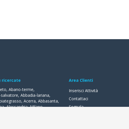
ù ricercate
Area Clienti
reto
,
Abano-terme
,
Inserisci Attività
-salvatore
,
Abbadia-lariana
,
Contattaci
biategrasso
,
Acerra
,
Abbasanta
,
na
,
Alessandria
,
Milano
,
Segnala
lle-fonti
,
Acquapendente
,
,
Acqui-terme
,
Bologna
,
Arezzo
,