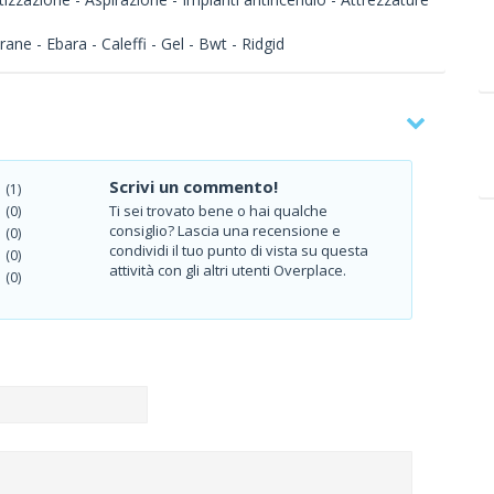
ne - Ebara - Caleffi - Gel - Bwt - Ridgid
Scrivi un commento!
(1)
Ti sei trovato bene o hai qualche
(0)
consiglio? Lascia una recensione e
(0)
condividi il tuo punto di vista su questa
(0)
attività con gli altri utenti Overplace.
(0)