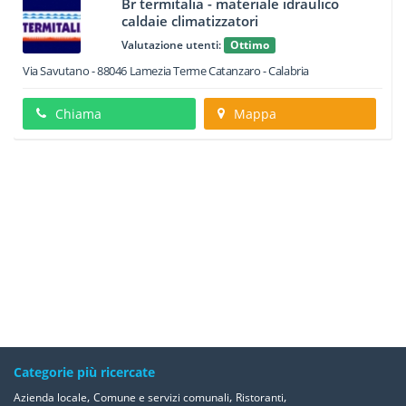
Br termitalia - materiale idraulico
caldaie climatizzatori
Valutazione utenti:
Ottimo
Via Savutano
-
88046
Lamezia Terme
Catanzaro -
Calabria
Chiama
Mappa
Categorie più ricercate
,
,
,
Azienda locale
Comune e servizi comunali
Ristoranti