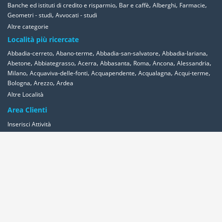
,
,
,
,
Banche ed istituti di credito e risparmio
Bar e caffè
Alberghi
Farmacie
,
Geometri - studi
Avvocati - studi
Altre categorie
Località più ricercate
,
,
,
,
Abbadia-cerreto
Abano-terme
Abbadia-san-salvatore
Abbadia-lariana
,
,
,
,
,
,
,
Abetone
Abbiategrasso
Acerra
Abbasanta
Roma
Ancona
Alessandria
,
,
,
,
,
Milano
Acquaviva-delle-fonti
Acquapendente
Acqualagna
Acqui-terme
,
,
Bologna
Arezzo
Ardea
Altre Località
Area Clienti
Inserisci Attività
Contattaci
Segnala
Overplace Network
Wi-fi
Coupon
Aziende
Reseller Oversync
Condizioni
Privacy
Cookies