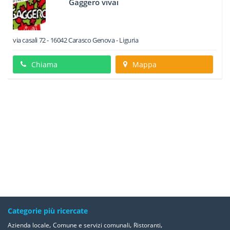
Gaggero vivai
via casali 72
-
16042
Carasco
Genova -
Liguria
Chiama
Mappa
Categorie più ricercate
,
,
,
Azienda locale
Comune e servizi comunali
Ristoranti