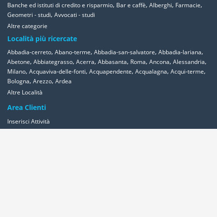
,
,
,
,
Banche ed istituti di credito e risparmio
Bar e caffè
Alberghi
Farmacie
,
Geometri - studi
Avvocati - studi
Altre categorie
Località più ricercate
,
,
,
,
Abbadia-cerreto
Abano-terme
Abbadia-san-salvatore
Abbadia-lariana
,
,
,
,
,
,
,
Abetone
Abbiategrasso
Acerra
Abbasanta
Roma
Ancona
Alessandria
,
,
,
,
,
Milano
Acquaviva-delle-fonti
Acquapendente
Acqualagna
Acqui-terme
,
,
Bologna
Arezzo
Ardea
Altre Località
Area Clienti
Inserisci Attività
Contattaci
Segnala
Overplace Network
Wi-fi
Coupon
Aziende
Reseller Oversync
Condizioni
Privacy
Cookies