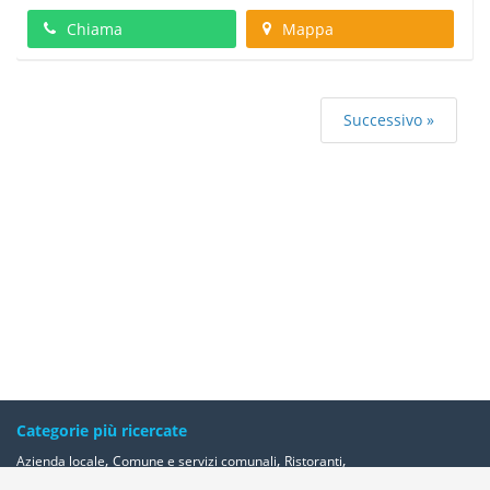
Chiama
Mappa
Successivo »
Categorie più ricercate
,
,
,
Azienda locale
Comune e servizi comunali
Ristoranti
,
,
,
,
Banche ed istituti di credito e risparmio
Bar e caffè
Alberghi
Farmacie