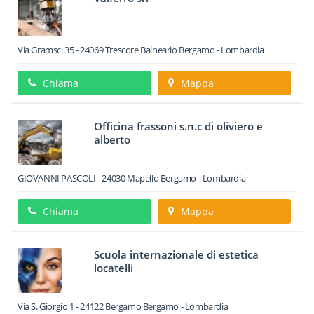
Via Gramsci 35
-
24069
Trescore Balneario
Bergamo -
Lombardia
Chiama
Mappa
Officina frassoni s.n.c di oliviero e
alberto
GIOVANNI PASCOLI
-
24030
Mapello
Bergamo -
Lombardia
Chiama
Mappa
Scuola internazionale di estetica
locatelli
Via S. Giorgio 1
-
24122
Bergamo
Bergamo -
Lombardia