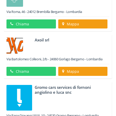
Via Roma, 46
-
24012
Brembilla
Bergamo -
Lombardia
Chiama
Mappa
Axoil srl
Via Bartolomeo Colleoni, 2/b
-
24060
Gorlago
Bergamo -
Lombardia
Chiama
Mappa
Gromo cars services di fornoni
angiolino e luca snc
Via Papa Giovanni XXIII, 10
-
24020
Gromo
Bergamo -
Lombardia