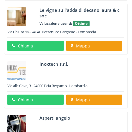
Le vigne sull'adda di decano laura & c.
snc
Valutazione utenti:
Ottimo
Via Chiusa 16
-
24040
Bottanuco
Bergamo -
Lombardia
Chiama
Mappa
Inoxtech s.r.l.
Via alle Cave, 3
-
24020
Peia
Bergamo -
Lombardia
Chiama
Mappa
Asperti angelo