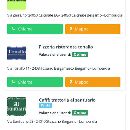
Via Zerra, 16, 24050 Calcinate BG
-
24050
Calcinate
Bergamo -
Lombardia
Chiama
Mappa
Pizzeria ristorante tonallo
Valutazione utenti:
Ottimo
Via Tonallo 11
-
24034
Cisano Bergamasco
Bergamo -
Lombardia
Chiama
Mappa
Caffè trattoria al santuario
Wi-Fi
Valutazione utenti:
Ottimo
Via Santuario 53
-
24040
Stezzano
Bergamo -
Lombardia