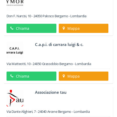
Don F. Narcisi, 10
-
24050
Palosco
Bergamo -
Lombardia
Chiama
Mappa
C.a.p.i. di carrara luigi & c.
Via Matteotti, 10
-
24050
Grassobbio
Bergamo -
Lombardia
Chiama
Mappa
Associazione tau
Via Dante Alighieri, 7
-
24040
Arcene
Bergamo -
Lombardia