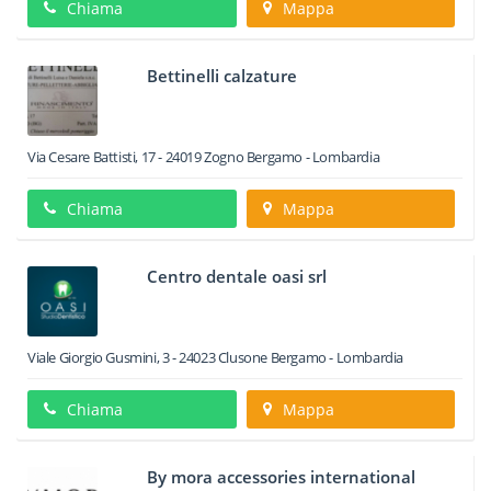
Chiama
Mappa
Bettinelli calzature
Via Cesare Battisti, 17
-
24019
Zogno
Bergamo -
Lombardia
Chiama
Mappa
Centro dentale oasi srl
Viale Giorgio Gusmini, 3
-
24023
Clusone
Bergamo -
Lombardia
Chiama
Mappa
By mora accessories international