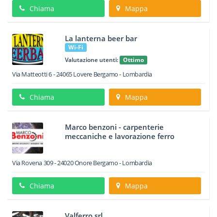
Chiama
Mappa
La lanterna beer bar
Wi-Fi
Valutazione utenti:
Ottimo
Via Matteotti 6
-
24065
Lovere
Bergamo -
Lombardia
Chiama
Mappa
Marco benzoni - carpenterie
meccaniche e lavorazione ferro
Via Rovena 309
-
24020
Onore
Bergamo -
Lombardia
Chiama
Mappa
Valferro srl