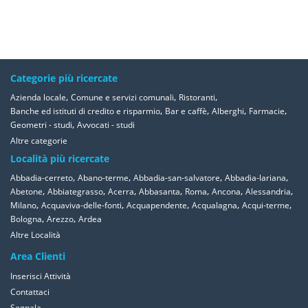
Categorie più ricercate
,
,
,
Azienda locale
Comune e servizi comunali
Ristoranti
,
,
,
,
Banche ed istituti di credito e risparmio
Bar e caffè
Alberghi
Farmacie
,
Geometri - studi
Avvocati - studi
Altre categorie
Località più ricercate
,
,
,
,
Abbadia-cerreto
Abano-terme
Abbadia-san-salvatore
Abbadia-lariana
,
,
,
,
,
,
,
Abetone
Abbiategrasso
Acerra
Abbasanta
Roma
Ancona
Alessandria
,
,
,
,
,
Milano
Acquaviva-delle-fonti
Acquapendente
Acqualagna
Acqui-terme
,
,
Bologna
Arezzo
Ardea
Altre Località
Area Clienti
Inserisci Attività
Contattaci
Segnala