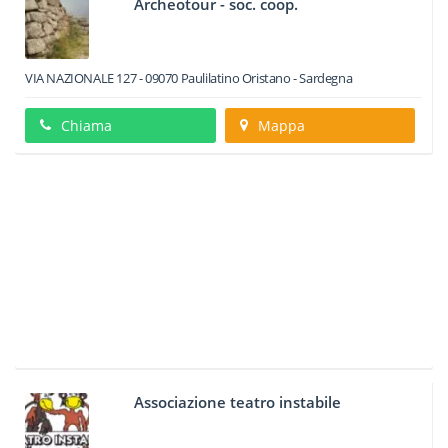
Archeotour - soc. coop.
VIA NAZIONALE 127
-
09070
Paulilatino
Oristano -
Sardegna
Chiama
Mappa
Associazione teatro instabile