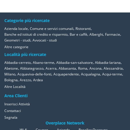
Categorie più ricercate
,
,
,
Azienda locale
Comune e servizi comunali
Ristoranti
,
,
,
,
Banche ed istituti di credito e risparmio
Bar e caffè
Alberghi
Farmacie
,
Geometri - studi
Avvocati - studi
Altre categorie
Località più ricercate
,
,
,
,
Abbadia-cerreto
Abano-terme
Abbadia-san-salvatore
Abbadia-lariana
,
,
,
,
,
,
,
Abetone
Abbiategrasso
Acerra
Abbasanta
Roma
Ancona
Alessandria
,
,
,
,
,
Milano
Acquaviva-delle-fonti
Acquapendente
Acqualagna
Acqui-terme
,
,
Bologna
Arezzo
Ardea
Altre Località
Area Clienti
Inserisci Attività
Contattaci
Segnala
Overplace Network
Wi-fi
Coupon
Aziende
Reseller Oversync