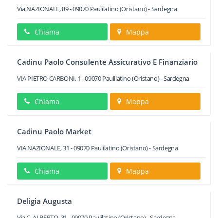
Via NAZIONALE, 89
-
09070
Paulilatino
(Oristano) -
Sardegna
Chiama
Mappa
Cadinu Paolo Consulente Assicurativo E Finanziario
VIA PIETRO CARBONI, 1
-
09070
Paulilatino
(Oristano) -
Sardegna
Chiama
Mappa
Cadinu Paolo Market
VIA NAZIONALE, 31
-
09070
Paulilatino
(Oristano) -
Sardegna
Chiama
Mappa
Deligia Augusta
Via C. ALBERTO, 31
-
09070
Paulilatino
(Oristano) -
Sardegna