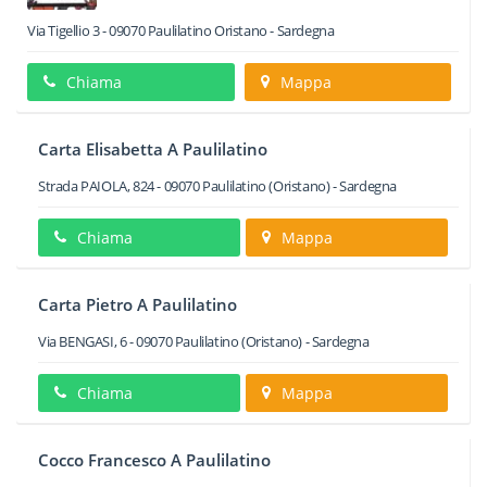
Via Tigellio 3
-
09070
Paulilatino
Oristano -
Sardegna
Chiama
Mappa
Carta Elisabetta A Paulilatino
Strada PAIOLA, 824
-
09070
Paulilatino
(Oristano) -
Sardegna
Chiama
Mappa
Carta Pietro A Paulilatino
Via BENGASI, 6
-
09070
Paulilatino
(Oristano) -
Sardegna
Chiama
Mappa
Cocco Francesco A Paulilatino