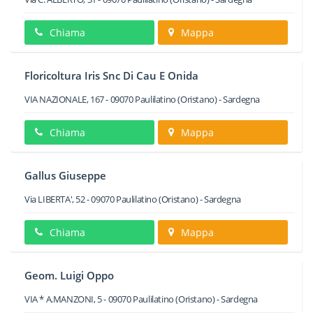
Chiama
Mappa
Floricoltura Iris Snc Di Cau E Onida
VIA NAZIONALE, 167
-
09070
Paulilatino
(Oristano) -
Sardegna
Chiama
Mappa
Gallus Giuseppe
Via LIBERTA', 52
-
09070
Paulilatino
(Oristano) -
Sardegna
Chiama
Mappa
Geom. Luigi Oppo
VIA * A.MANZONI, 5
-
09070
Paulilatino
(Oristano) -
Sardegna