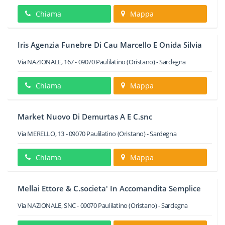
Chiama
Mappa
Iris Agenzia Funebre Di Cau Marcello E Onida Silvia
Via NAZIONALE, 167
-
09070
Paulilatino
(Oristano) -
Sardegna
Chiama
Mappa
Market Nuovo Di Demurtas A E C.snc
Via MERELLO, 13
-
09070
Paulilatino
(Oristano) -
Sardegna
Chiama
Mappa
Mellai Ettore & C.societa' In Accomandita Semplice
Via NAZIONALE, SNC
-
09070
Paulilatino
(Oristano) -
Sardegna