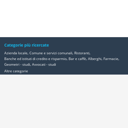
Categorie più ricercate
,
,
,
Azienda locale
Comune e servizi comunali
Ristoranti
,
,
,
,
Banche ed istituti di credito e risparmio
Bar e caffè
Alberghi
Farmacie
,
Geometri - studi
Avvocati - studi
Altre categorie
Località più ricercate
,
,
,
,
Abbadia-cerreto
Abano-terme
Abbadia-san-salvatore
Abbadia-lariana
,
,
,
,
,
,
,
Abetone
Abbiategrasso
Acerra
Abbasanta
Roma
Ancona
Alessandria
,
,
,
,
,
Milano
Acquaviva-delle-fonti
Acquapendente
Acqualagna
Acqui-terme
,
,
Bologna
Arezzo
Ardea
Altre Località
Area Clienti
Inserisci Attività