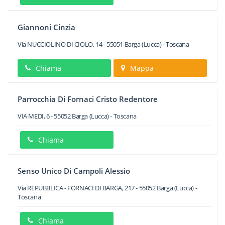
Giannoni Cinzia
Via NUCCIOLINO DI CIOLO, 14
-
55051
Barga
(Lucca) -
Toscana
Chiama
Mappa
Parrocchia Di Fornaci Cristo Redentore
VIA MEDI, 6
-
55052
Barga
(Lucca) -
Toscana
Chiama
Senso Unico Di Campoli Alessio
Via REPUBBLICA - FORNACI DI BARGA, 217
-
55052
Barga
(Lucca) -
Toscana
Chiama