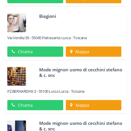
Biagioni
Via Versilia 59
-
55045
Pietrasanta
Lucca -
Toscana
Chiama
Mappa
Mode mignon uomo di cecchini stefano
& c. snc
PZ.BERNARDINI 3
-
55100
Lucca
Lucca -
Toscana
Chiama
Mappa
Mode mignon uomo di cecchini stefano
& c. snc