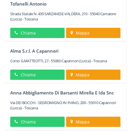
Tofanelli Antonio
Strada Statale N. 439 SARZANESE-VALDERA, 210
-
55040
Camaiore
(Lucca) -
Toscana
Chiama
Mappa
Alma S.r.l. A Capannori
Corso G.MATTEOTTI, 27
-
55060
Capannori
(Lucca) -
Toscana
Chiama
Mappa
Anna Abbigliamento Di Barsanti Mirella E Ida Snc
Via DEI BOCCHI - SEGROMIGNO IN PIANO, 200
-
55010
Capannori
(Lucca) -
Toscana
Chiama
Mappa