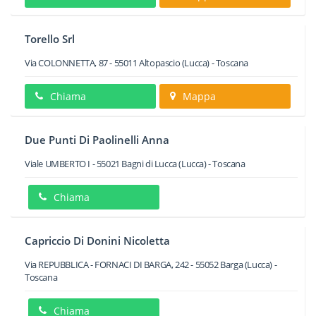
Torello Srl
Via COLONNETTA, 87
-
55011
Altopascio
(Lucca) -
Toscana
Chiama
Mappa
Due Punti Di Paolinelli Anna
Viale UMBERTO I
-
55021
Bagni di Lucca
(Lucca) -
Toscana
Chiama
Capriccio Di Donini Nicoletta
Via REPUBBLICA - FORNACI DI BARGA, 242
-
55052
Barga
(Lucca) -
Toscana
Chiama