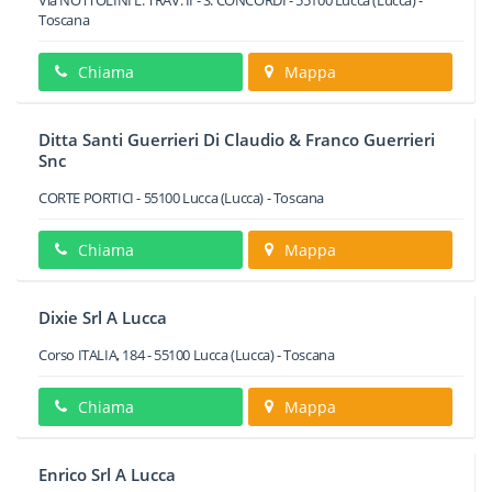
Via NOTTOLINI L. TRAV. II - S. CONCORDI
-
55100
Lucca
(Lucca) -
Toscana
Chiama
Mappa
Ditta Santi Guerrieri Di Claudio & Franco Guerrieri
Snc
CORTE PORTICI
-
55100
Lucca
(Lucca) -
Toscana
Chiama
Mappa
Dixie Srl A Lucca
Corso ITALIA, 184
-
55100
Lucca
(Lucca) -
Toscana
Chiama
Mappa
Enrico Srl A Lucca