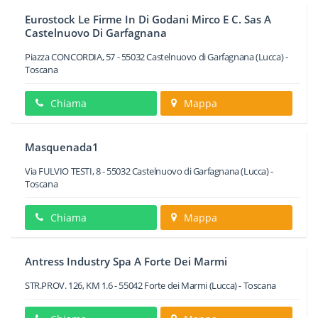
Eurostock Le Firme In Di Godani Mirco E C. Sas A
Castelnuovo Di Garfagnana
Piazza CONCORDIA, 57
-
55032
Castelnuovo di Garfagnana
(Lucca) -
Toscana
Chiama
Mappa
Masquenada1
Via FULVIO TESTI, 8
-
55032
Castelnuovo di Garfagnana
(Lucca) -
Toscana
Chiama
Mappa
Antress Industry Spa A Forte Dei Marmi
STR.PROV. 126, KM 1.6
-
55042
Forte dei Marmi
(Lucca) -
Toscana