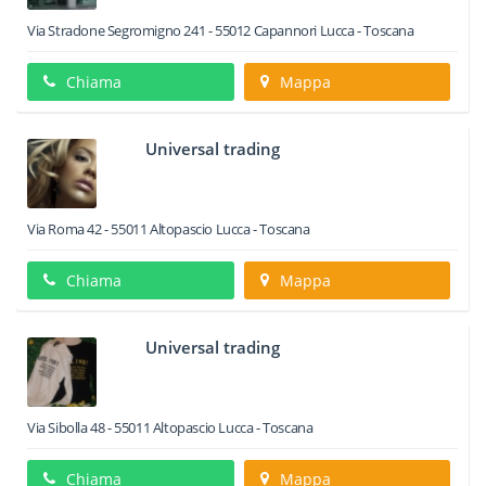
Via Stradone Segromigno 241
-
55012
Capannori
Lucca -
Toscana
Chiama
Mappa
Universal trading
Via Roma 42
-
55011
Altopascio
Lucca -
Toscana
Chiama
Mappa
Universal trading
Via Sibolla 48
-
55011
Altopascio
Lucca -
Toscana
Chiama
Mappa