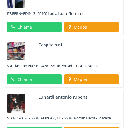
PZ.BERNARDINI 3
-
55100
Lucca
Lucca -
Toscana
Chiama
Mappa
Caspita s.r.l.
Via Giacomo Puccini, 2458
-
55016
Porcari
Lucca -
Toscana
Chiama
Mappa
Lunardi antonio rubens
VIA ROMA 26 - 55016 PORCARI, LU
-
55016
Porcari
Lucca -
Toscana