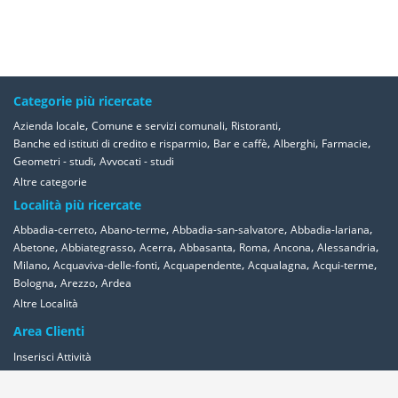
Categorie più ricercate
,
,
,
Azienda locale
Comune e servizi comunali
Ristoranti
,
,
,
,
Banche ed istituti di credito e risparmio
Bar e caffè
Alberghi
Farmacie
,
Geometri - studi
Avvocati - studi
Altre categorie
Località più ricercate
,
,
,
,
Abbadia-cerreto
Abano-terme
Abbadia-san-salvatore
Abbadia-lariana
,
,
,
,
,
,
,
Abetone
Abbiategrasso
Acerra
Abbasanta
Roma
Ancona
Alessandria
,
,
,
,
,
Milano
Acquaviva-delle-fonti
Acquapendente
Acqualagna
Acqui-terme
,
,
Bologna
Arezzo
Ardea
Altre Località
Area Clienti
Inserisci Attività
Contattaci
Segnala