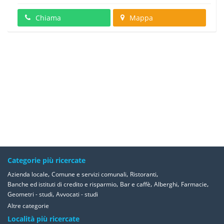
Chiama
Mappa
Categorie più ricercate
,
,
,
Azienda locale
Comune e servizi comunali
Ristoranti
,
,
,
,
Banche ed istituti di credito e risparmio
Bar e caffè
Alberghi
Farmacie
,
Geometri - studi
Avvocati - studi
Altre categorie
Località più ricercate