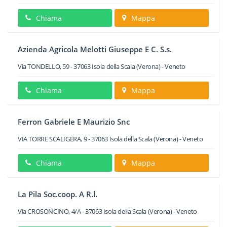
Chiama
Mappa
Azienda Agricola Melotti Giuseppe E C. S.s.
Via TONDELLO, 59
-
37063
Isola della Scala
(Verona) -
Veneto
Chiama
Mappa
Ferron Gabriele E Maurizio Snc
VIA TORRE SCALIGERA, 9
-
37063
Isola della Scala
(Verona) -
Veneto
Chiama
Mappa
La Pila Soc.coop. A R.l.
Via CROSONCINO, 4/A
-
37063
Isola della Scala
(Verona) -
Veneto