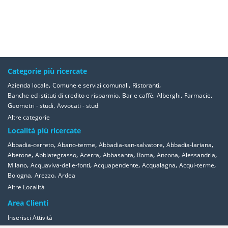
Categorie più ricercate
,
,
,
Azienda locale
Comune e servizi comunali
Ristoranti
,
,
,
,
Banche ed istituti di credito e risparmio
Bar e caffè
Alberghi
Farmacie
,
Geometri - studi
Avvocati - studi
Altre categorie
Località più ricercate
,
,
,
,
Abbadia-cerreto
Abano-terme
Abbadia-san-salvatore
Abbadia-lariana
,
,
,
,
,
,
,
Abetone
Abbiategrasso
Acerra
Abbasanta
Roma
Ancona
Alessandria
,
,
,
,
,
Milano
Acquaviva-delle-fonti
Acquapendente
Acqualagna
Acqui-terme
,
,
Bologna
Arezzo
Ardea
Altre Località
Area Clienti
Inserisci Attività