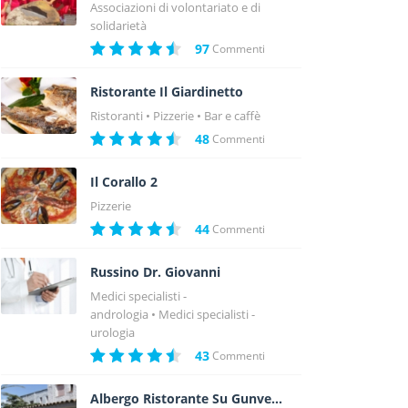
Associazioni di volontariato e di
solidarietà
97
Commenti
Ristorante Il Giardinetto
Ristoranti
Pizzerie
Bar e caffè
48
Commenti
Il Corallo 2
Pizzerie
44
Commenti
Russino Dr. Giovanni
Medici specialisti -
andrologia
Medici specialisti -
urologia
43
Commenti
Albergo Ristorante Su Gunventeddu