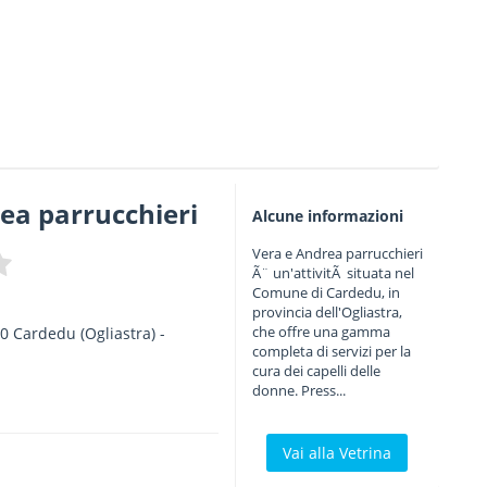
ea parrucchieri
Alcune informazioni
Vera e Andrea parrucchieri
Ã¨ un'attivitÃ situata nel
Comune di Cardedu, in
provincia dell'Ogliastra,
che offre una gamma
40
Cardedu
(Ogliastra) -
completa di servizi per la
cura dei capelli delle
donne. Press...
Vai alla Vetrina