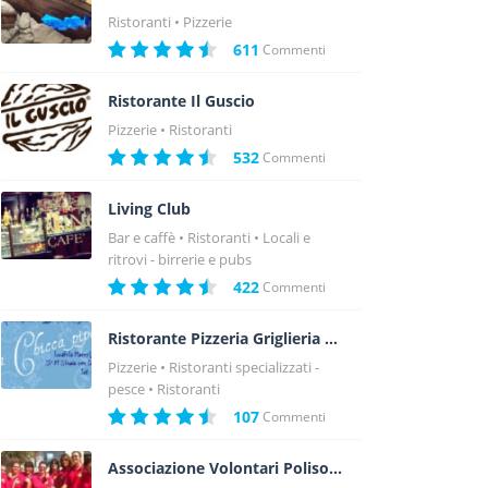
Ristoranti
Pizzerie
611
Commenti
Ristorante Il Guscio
Pizzerie
Ristoranti
532
Commenti
Living Club
Bar e caffè
Ristoranti
Locali e
ritrovi - birrerie e pubs
422
Commenti
Ristorante Pizzeria Griglieria La Chicca Piperita
Pizzerie
Ristoranti specializzati -
pesce
Ristoranti
107
Commenti
Associazione Volontari Polisoccorso Alghero