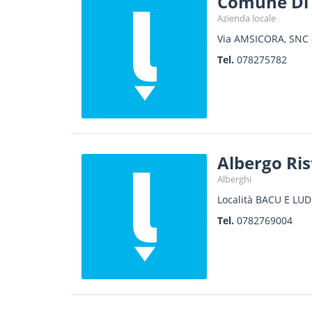
Comune Di
Azienda locale
Via AMSICORA, SNC
Tel.
078275782
Albergo Ri
Alberghi
Località BACU E LU
Tel.
0782769004