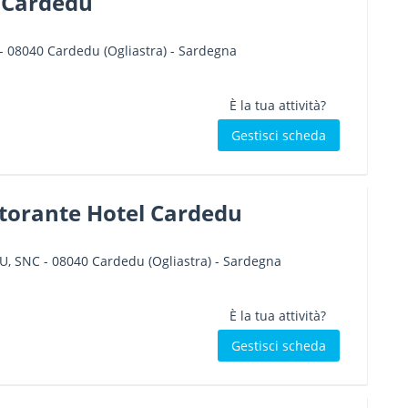
 Cardedu
-
08040
Cardedu
(Ogliastra) -
Sardegna
È la tua attività?
Gestisci scheda
storante Hotel Cardedu
DU, SNC
-
08040
Cardedu
(Ogliastra) -
Sardegna
È la tua attività?
Gestisci scheda