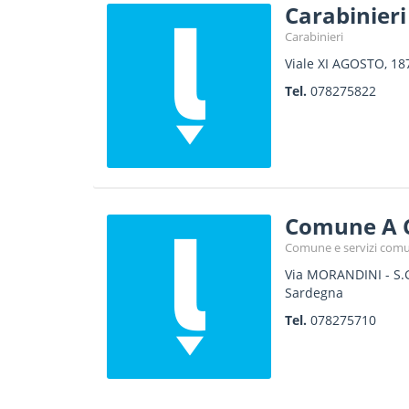
Carabinier
Carabinieri
Viale XI AGOSTO, 18
Tel.
078275822
Comune A 
Comune e servizi comu
Via MORANDINI - S.
Sardegna
Tel.
078275710