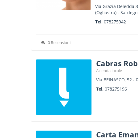
Via Grazia Deledda 
(Ogliastra) -
Sardegn
Tel.
078275942
0 Recensioni
Cabras Rob
Azienda locale
Via BEINASCO, 52
-
Tel.
078275196
Carta Eman