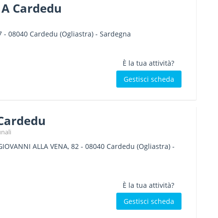
i A Cardedu
7
-
08040
Cardedu
(Ogliastra) -
Sardegna
È la tua attività?
Gestisci scheda
Cardedu
nali
GIOVANNI ALLA VENA, 82
-
08040
Cardedu
(Ogliastra) -
È la tua attività?
Gestisci scheda