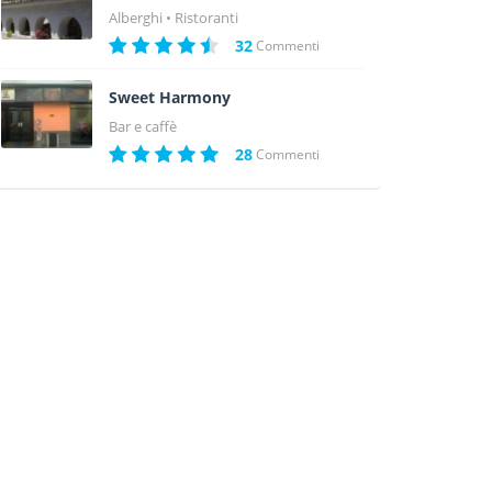
Alberghi
Ristoranti
32
Commenti
Sweet Harmony
Bar e caffè
28
Commenti