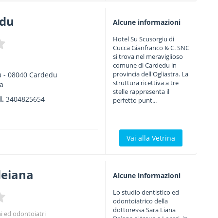
edu
Alcune informazioni
Hotel Su Scusorgiu di
Cucca Gianfranco & C. SNC
si trova nel meraviglioso
comune di Cardedu in
provincia dell'Ogliastra. La
u
-
08040
Cardedu
struttura ricettiva a tre
a
stelle rappresenta il
l.
3404825654
perfetto punt...
Vai alla Vetrina
deiana
Alcune informazioni
Lo studio dentistico ed
odontoiatrico della
dottoressa Sara Liana
hi ed odontoiatri