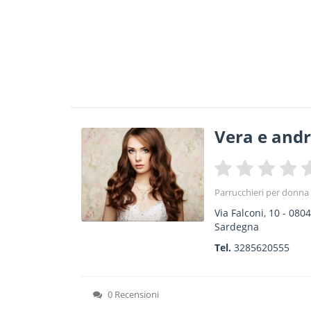
Vera e andr
Parrucchieri per donna
Via Falconi, 10
-
080
Sardegna
Tel.
3285620555
0 Recensioni