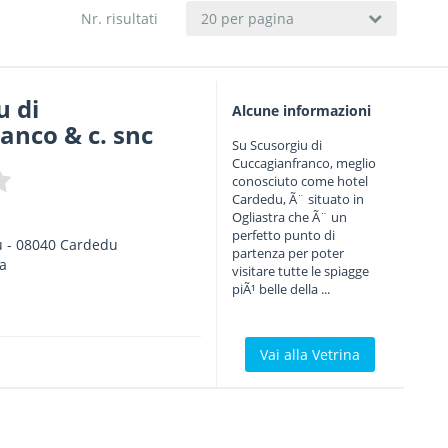
Nr. risultati
20 per pagina
u di
Alcune informazioni
anco & c. snc
Su Scusorgiu di
Cuccagianfranco, meglio
conosciuto come hotel
Cardedu, Ã¨ situato in
Ogliastra che Ã¨ un
perfetto punto di
u
-
08040
Cardedu
partenza per poter
a
visitare tutte le spiagge
piÃ¹ belle della ...
Vai alla Vetrina