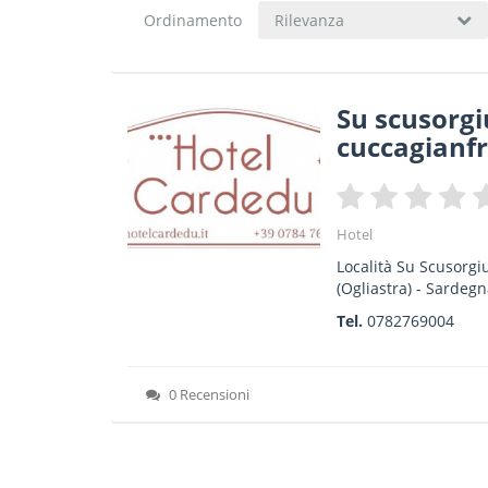
Ordinamento
Rilevanza
Su scusorgi
cuccagianfr
Hotel
Località Su Scusorgi
(Ogliastra) -
Sardegn
Tel.
0782769004
0 Recensioni