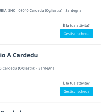
UBIA, SNC
-
08040
Cardedu
(Ogliastra) -
Sardegna
È la tua attività?
Gestisci scheda
gio A Cardedu
0
Cardedu
(Ogliastra) -
Sardegna
È la tua attività?
Gestisci scheda