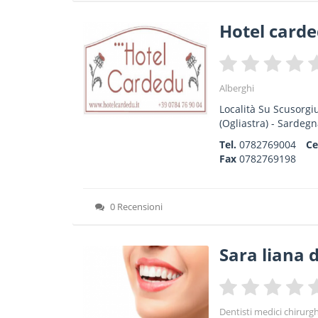
Hotel card
Alberghi
Località Su Scusorgi
(Ogliastra) -
Sardegn
Tel.
0782769004
Ce
Fax
0782769198
0 Recensioni
Sara liana 
Dentisti medici chirurg