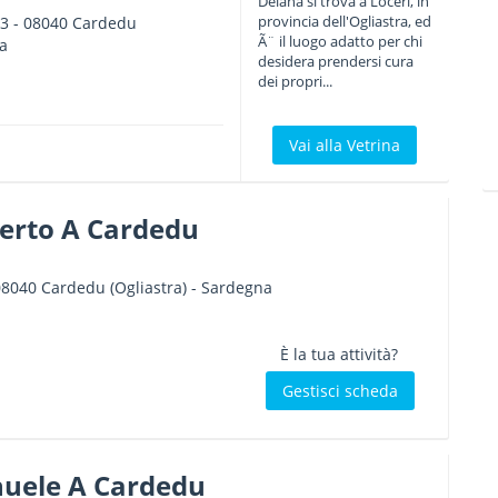
Deiana si trova a Loceri, in
provincia dell'Ogliastra, ed
33
-
08040
Cardedu
Ã¨ il luogo adatto per chi
a
desidera prendersi cura
dei propri...
Vai alla Vetrina
erto A Cardedu
08040
Cardedu
(Ogliastra) -
Sardegna
È la tua attività?
Gestisci scheda
uele A Cardedu